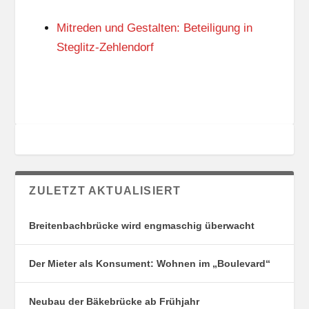
N
I
G
E
Mitreden und Gestalten: Beteiligung in
S
N
O
Steglitz-Zehlendorf
R
T
E
ZULETZT AKTUALISIERT
Breitenbachbrücke wird engmaschig überwacht
Der Mieter als Konsument: Wohnen im „Boulevard“
Neubau der Bäkebrücke ab Frühjahr