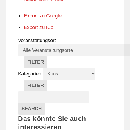
Export zu
Google
Export zu
iCal
Veranstaltungsort
FILTER
V
E
Kategorien
R
A
FILTER
N
K
Suche
S
A
T
T
Veranstaltungen
A
E
EVENTS
SEARCH
L
G
Das könnte Sie auch
T
O
U
R
interessieren