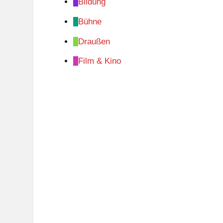
Bildung
Bühne
Draußen
Film & Kino