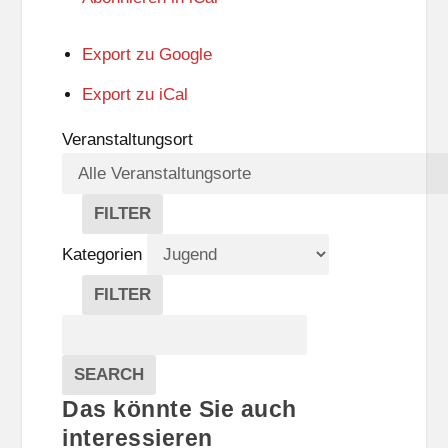
Export zu
Google
Export zu
iCal
Veranstaltungsort
FILTER
V
E
Kategorien
R
A
FILTER
N
K
Suche
S
A
T
T
Veranstaltungen
A
E
EVENTS
SEARCH
L
G
Das könnte Sie auch
T
O
U
R
interessieren