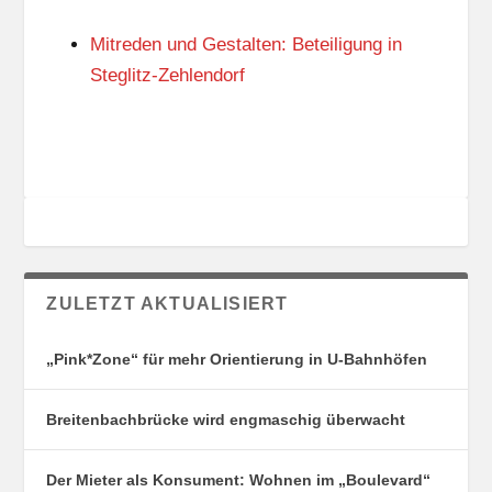
N
I
G
E
Mitreden und Gestalten: Beteiligung in
S
N
O
Steglitz-Zehlendorf
R
T
E
ZULETZT AKTUALISIERT
„Pink*Zone“ für mehr Orientierung in U-Bahnhöfen
Breitenbachbrücke wird engmaschig überwacht
Der Mieter als Konsument: Wohnen im „Boulevard“