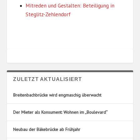
R
U
Mitreden und Gestalten: Beteiligung in
I
N
Steglitz-Zehlendorf
E
G
N
S
O
R
T
E
ZULETZT AKTUALISIERT
Breitenbachbrücke wird engmaschig überwacht
Der Mieter als Konsument: Wohnen im „Boulevard“
Neubau der Bäkebrücke ab Frühjahr