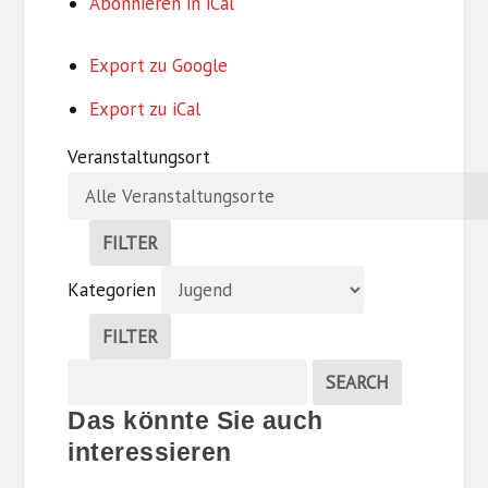
Abonnieren in
iCal
Export zu
Google
Export zu
iCal
Veranstaltungsort
FILTER
V
Kategorien
E
R
FILTER
A
K
N
Suche
EVENTS
SEARCH
A
S
Veranstaltungen
T
T
Das könnte Sie auch
E
A
interessieren
G
L
O
T