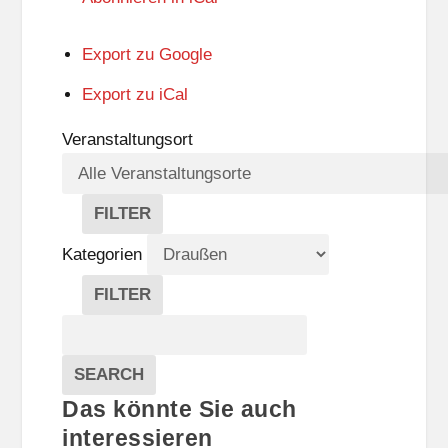
Export zu
Google
Export zu
iCal
Veranstaltungsort
FILTER
V
E
Kategorien
R
A
FILTER
N
K
Suche
S
A
T
T
Veranstaltungen
A
E
EVENTS
SEARCH
L
G
Das könnte Sie auch
T
O
U
R
interessieren