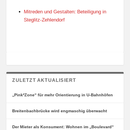
N
I
G
E
Mitreden und Gestalten: Beteiligung in
S
N
O
Steglitz-Zehlendorf
R
T
E
ZULETZT AKTUALISIERT
„Pink*Zone“ für mehr Orientierung in U-Bahnhöfen
Breitenbachbrücke wird engmaschig überwacht
Der Mieter als Konsument: Wohnen im „Boulevard“