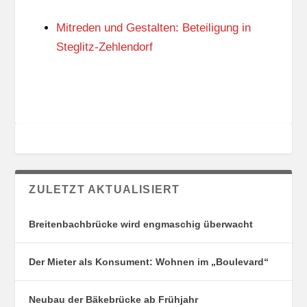
N
I
G
E
Mitreden und Gestalten: Beteiligung in
S
N
O
Steglitz-Zehlendorf
R
T
E
ZULETZT AKTUALISIERT
Breitenbachbrücke wird engmaschig überwacht
Der Mieter als Konsument: Wohnen im „Boulevard“
Neubau der Bäkebrücke ab Frühjahr