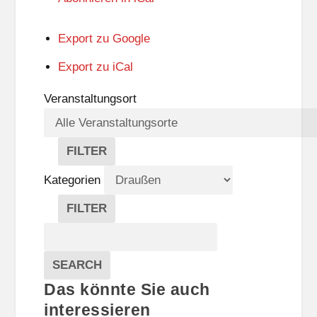
Export zu
Google
Export zu
iCal
Veranstaltungsort
FILTER
V
E
Kategorien
R
A
FILTER
N
K
Suche
S
A
T
T
Veranstaltungen
A
E
EVENTS
SEARCH
L
G
Das könnte Sie auch
T
O
U
R
interessieren