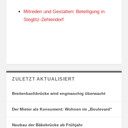
N
I
G
E
Mitreden und Gestalten: Beteiligung in
S
N
O
Steglitz-Zehlendorf
R
T
E
ZULETZT AKTUALISIERT
Breitenbachbrücke wird engmaschig überwacht
Der Mieter als Konsument: Wohnen im „Boulevard“
Neubau der Bäkebrücke ab Frühjahr