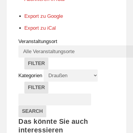
Export zu
Google
Export zu
iCal
Veranstaltungsort
FILTER
V
E
Kategorien
R
A
FILTER
N
K
Suche
S
A
T
T
Veranstaltungen
A
E
EVENTS
SEARCH
L
G
Das könnte Sie auch
T
O
U
R
interessieren