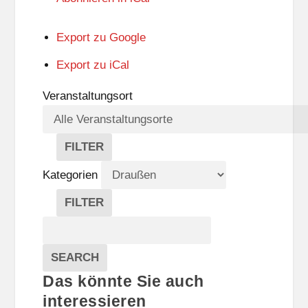
Export zu
Google
Export zu
iCal
Veranstaltungsort
FILTER
V
E
Kategorien
R
A
FILTER
N
K
Suche
S
A
T
T
Veranstaltungen
A
E
EVENTS
SEARCH
L
G
Das könnte Sie auch
T
O
U
R
interessieren