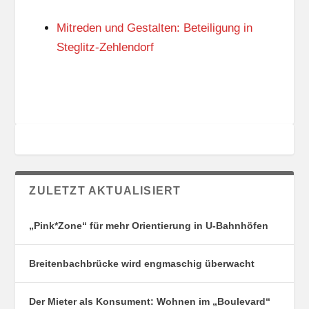
N
I
G
E
Mitreden und Gestalten: Beteiligung in
S
N
O
Steglitz-Zehlendorf
R
T
E
ZULETZT AKTUALISIERT
„Pink*Zone“ für mehr Orientierung in U-Bahnhöfen
Breitenbachbrücke wird engmaschig überwacht
Der Mieter als Konsument: Wohnen im „Boulevard“