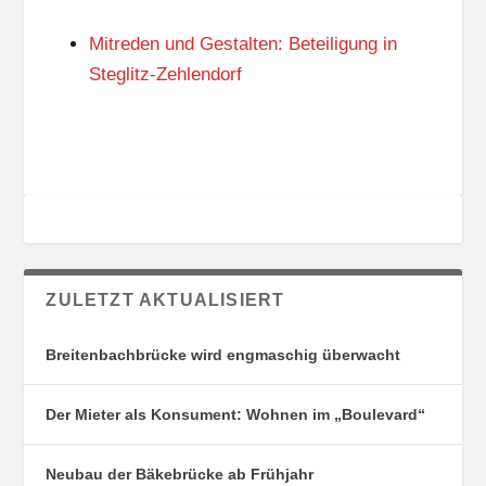
N
I
G
E
Mitreden und Gestalten: Beteiligung in
S
N
O
Steglitz-Zehlendorf
R
T
E
ZULETZT AKTUALISIERT
Breitenbachbrücke wird engmaschig überwacht
Der Mieter als Konsument: Wohnen im „Boulevard“
Neubau der Bäkebrücke ab Frühjahr