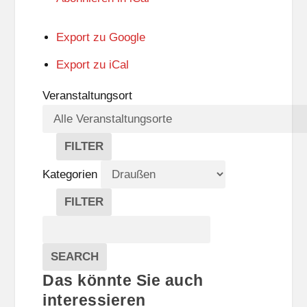
Export zu
Google
Export zu
iCal
Veranstaltungsort
FILTER
V
E
Kategorien
R
A
FILTER
N
K
Suche
S
A
T
T
Veranstaltungen
A
E
EVENTS
SEARCH
L
G
Das könnte Sie auch
T
O
U
R
interessieren