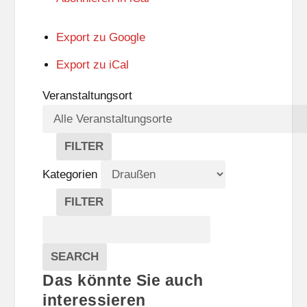
Export zu
Google
Export zu
iCal
Veranstaltungsort
FILTER
V
E
Kategorien
R
A
FILTER
N
K
Suche
S
A
T
T
Veranstaltungen
A
E
EVENTS
SEARCH
L
G
Das könnte Sie auch
T
O
U
R
interessieren