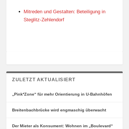
N
I
G
E
Mitreden und Gestalten: Beteiligung in
S
N
O
Steglitz-Zehlendorf
R
T
E
ZULETZT AKTUALISIERT
„Pink*Zone“ für mehr Orientierung in U-Bahnhöfen
Breitenbachbrücke wird engmaschig überwacht
Der Mieter als Konsument: Wohnen im „Boulevard“