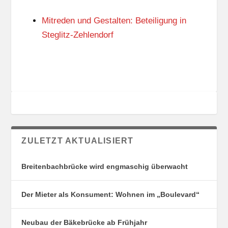
N
I
G
E
Mitreden und Gestalten: Beteiligung in
S
N
O
Steglitz-Zehlendorf
R
T
E
ZULETZT AKTUALISIERT
Breitenbachbrücke wird engmaschig überwacht
Der Mieter als Konsument: Wohnen im „Boulevard“
Neubau der Bäkebrücke ab Frühjahr