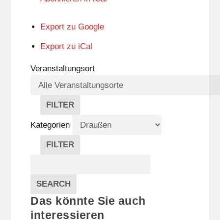
Export zu
Google
Export zu
iCal
Veranstaltungsort
FILTER
V
E
Kategorien
R
A
FILTER
N
K
Suche
S
A
T
T
Veranstaltungen
A
E
EVENTS
SEARCH
L
G
Das könnte Sie auch
T
O
U
R
interessieren