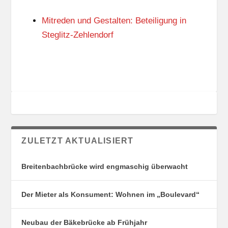
N
I
G
E
Mitreden und Gestalten: Beteiligung in
S
N
O
Steglitz-Zehlendorf
R
T
E
ZULETZT AKTUALISIERT
Breitenbachbrücke wird engmaschig überwacht
Der Mieter als Konsument: Wohnen im „Boulevard“
Neubau der Bäkebrücke ab Frühjahr