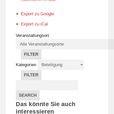
Export zu
Google
Export zu
iCal
Veranstaltungsort
FILTER
V
E
Kategorien
R
A
FILTER
N
K
Suche
S
A
T
T
Veranstaltungen
A
E
EVENTS
SEARCH
L
G
Das könnte Sie auch
T
O
U
R
interessieren