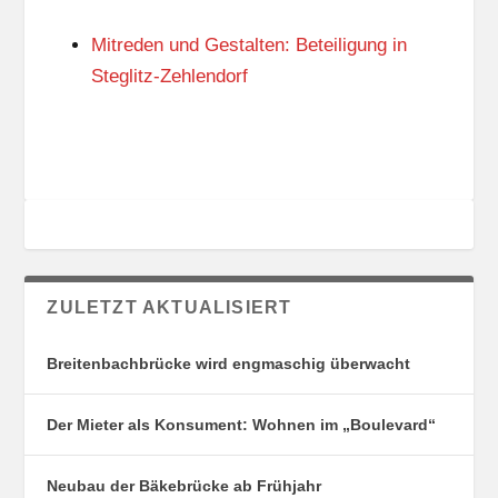
N
I
G
E
Mitreden und Gestalten: Beteiligung in
S
N
O
Steglitz-Zehlendorf
R
T
E
ZULETZT AKTUALISIERT
Breitenbachbrücke wird engmaschig überwacht
Der Mieter als Konsument: Wohnen im „Boulevard“
Neubau der Bäkebrücke ab Frühjahr