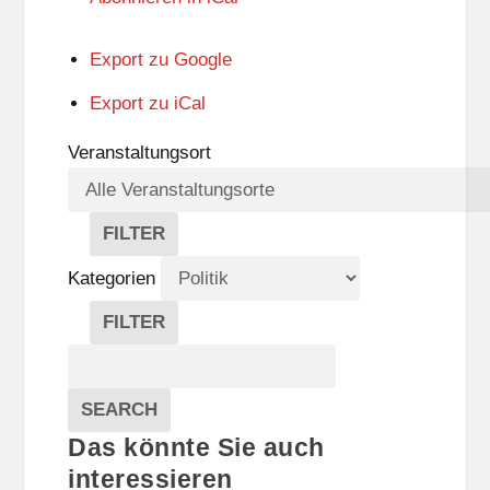
Export zu
Google
Export zu
iCal
Veranstaltungsort
FILTER
V
E
Kategorien
R
A
FILTER
N
K
Suche
S
A
T
T
Veranstaltungen
A
E
EVENTS
SEARCH
L
G
Das könnte Sie auch
T
O
U
R
interessieren