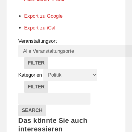
Export zu
Google
Export zu
iCal
Veranstaltungsort
FILTER
V
E
Kategorien
R
A
FILTER
N
K
Suche
S
A
T
T
Veranstaltungen
A
E
EVENTS
SEARCH
L
G
Das könnte Sie auch
T
O
U
R
interessieren