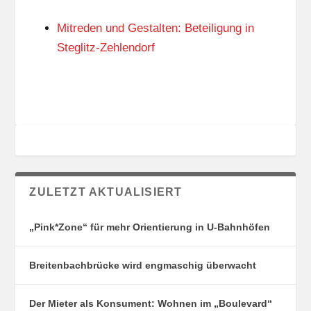
N
I
G
E
Mitreden und Gestalten: Beteiligung in
S
N
O
Steglitz-Zehlendorf
R
T
E
ZULETZT AKTUALISIERT
„Pink*Zone“ für mehr Orientierung in U-Bahnhöfen
Breitenbachbrücke wird engmaschig überwacht
Der Mieter als Konsument: Wohnen im „Boulevard“