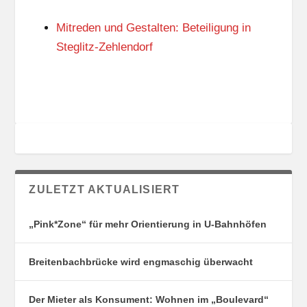
N
I
G
E
Mitreden und Gestalten: Beteiligung in
S
N
O
Steglitz-Zehlendorf
R
T
E
ZULETZT AKTUALISIERT
„Pink*Zone“ für mehr Orientierung in U-Bahnhöfen
Breitenbachbrücke wird engmaschig überwacht
Der Mieter als Konsument: Wohnen im „Boulevard“