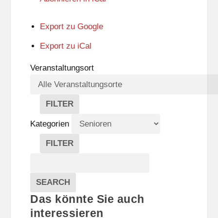
Export zu
Google
Export zu
iCal
Veranstaltungsort
FILTER
V
E
Kategorien
R
A
FILTER
N
K
Suche
S
A
T
T
Veranstaltungen
A
E
EVENTS
SEARCH
L
G
Das könnte Sie auch
T
O
U
R
interessieren