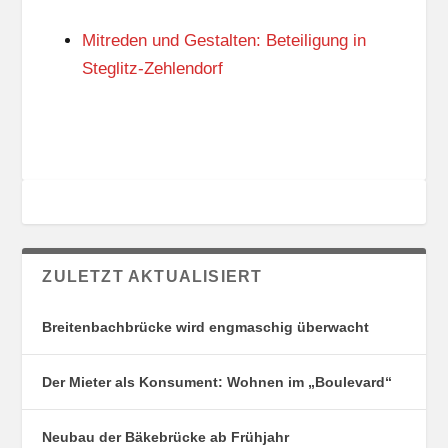
N
I
G
E
Mitreden und Gestalten: Beteiligung in
S
N
O
Steglitz-Zehlendorf
R
T
E
ZULETZT AKTUALISIERT
Breitenbachbrücke wird engmaschig überwacht
Der Mieter als Konsument: Wohnen im „Boulevard“
Neubau der Bäkebrücke ab Frühjahr