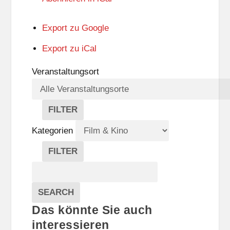
Export zu
Google
Export zu
iCal
Veranstaltungsort
FILTER
V
E
Kategorien
R
A
FILTER
N
K
Suche
S
A
T
T
Veranstaltungen
A
E
EVENTS
SEARCH
L
G
Das könnte Sie auch
T
O
U
R
interessieren