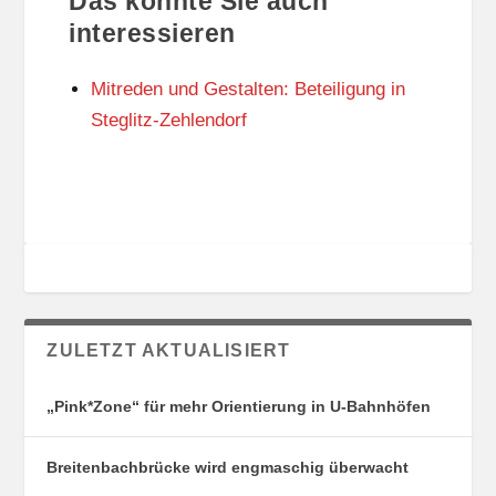
Das könnte Sie auch
T
O
U
R
interessieren
N
I
G
E
Mitreden und Gestalten: Beteiligung in
S
N
O
Steglitz-Zehlendorf
R
T
E
ZULETZT AKTUALISIERT
„Pink*Zone“ für mehr Orientierung in U-Bahnhöfen
Breitenbachbrücke wird engmaschig überwacht