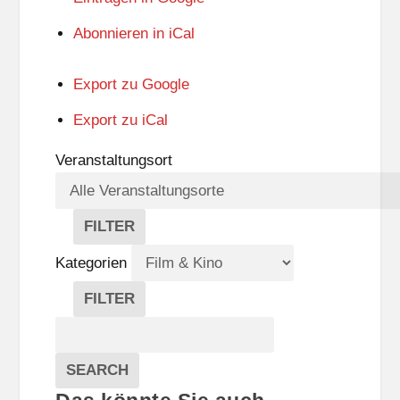
Abonnieren in
iCal
Export zu
Google
Export zu
iCal
Veranstaltungsort
FILTER
V
E
Kategorien
R
A
FILTER
N
K
Suche
S
A
T
T
Veranstaltungen
A
E
EVENTS
SEARCH
L
G