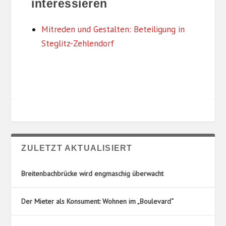
interessieren
G
L
O
T
R
U
Mitreden und Gestalten: Beteiligung in
I
N
Steglitz-Zehlendorf
E
G
N
S
O
R
T
E
ZULETZT AKTUALISIERT
Breitenbachbrücke wird engmaschig überwacht
Der Mieter als Konsument: Wohnen im „Boulevard“