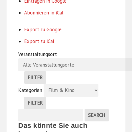
Eintragen in
Google
Abonnieren in
iCal
Export zu
Google
Export zu
iCal
Veranstaltungsort
FILTER
V
Kategorien
E
R
FILTER
A
K
N
Suche
EVENTS
SEARCH
A
S
Veranstaltungen
T
T
Das könnte Sie auch
E
A