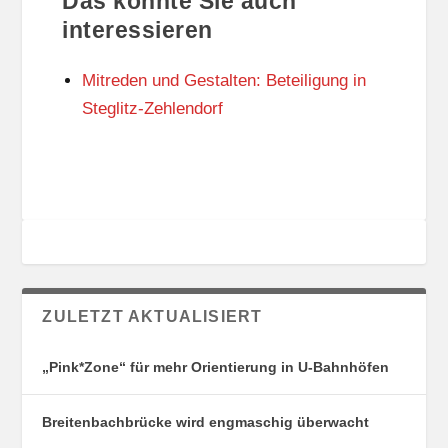
Das könnte Sie auch
T
O
U
R
interessieren
N
I
G
E
Mitreden und Gestalten: Beteiligung in
S
N
O
Steglitz-Zehlendorf
R
T
E
ZULETZT AKTUALISIERT
„Pink*Zone“ für mehr Orientierung in U-Bahnhöfen
Breitenbachbrücke wird engmaschig überwacht