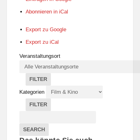
Abonnieren in
iCal
Export zu
Google
Export zu
iCal
Veranstaltungsort
FILTER
V
E
Kategorien
R
A
FILTER
N
K
Suche
S
A
T
T
Veranstaltungen
A
E
EVENTS
SEARCH
L
G