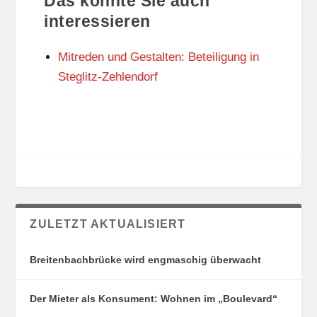
Das könnte Sie auch
T
O
U
R
interessieren
N
I
G
E
Mitreden und Gestalten: Beteiligung in
S
N
O
Steglitz-Zehlendorf
R
T
E
ZULETZT AKTUALISIERT
Breitenbachbrücke wird engmaschig überwacht
Der Mieter als Konsument: Wohnen im „Boulevard“