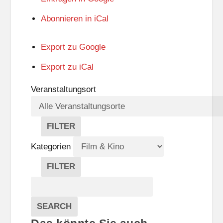
Abonnieren in
iCal
Export zu
Google
Export zu
iCal
Veranstaltungsort
FILTER
V
E
Kategorien
R
A
FILTER
N
K
Suche
S
A
T
T
Veranstaltungen
A
E
EVENTS
SEARCH
L
G