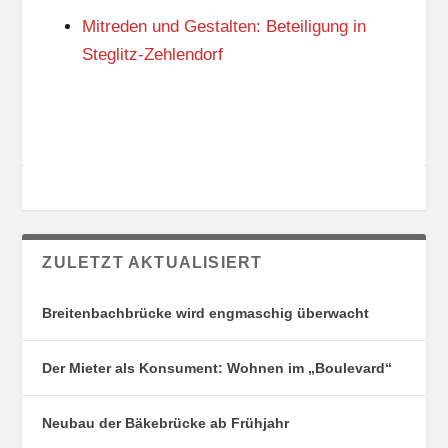
G
E
Mitreden und Gestalten: Beteiligung in
S
N
O
Steglitz-Zehlendorf
R
T
E
ZULETZT AKTUALISIERT
Breitenbachbrücke wird engmaschig überwacht
Der Mieter als Konsument: Wohnen im „Boulevard“
Neubau der Bäkebrücke ab Frühjahr