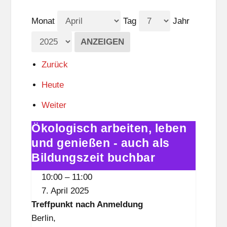
Monat
Tag
Jahr
Zurück
Heute
Weiter
Ökologisch arbeiten, leben
Ökologisch
arbeiten,
und genießen - auch als
leben
Bildungszeit buchbar
und
10:00
–
11:00
genießen
7. April 2025
-
Treffpunkt nach Anmeldung
auch
Berlin
,
als