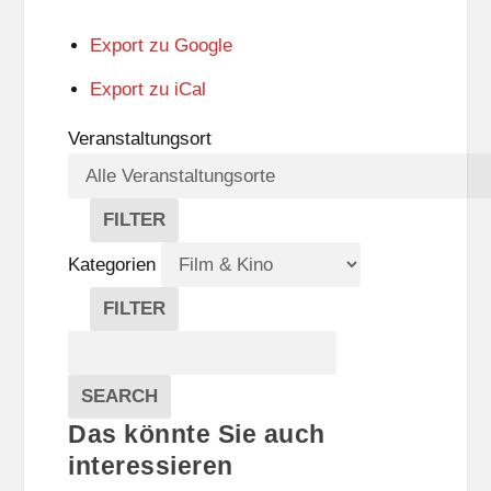
Export zu
Google
Export zu
iCal
Veranstaltungsort
FILTER
V
E
Kategorien
R
A
FILTER
N
K
Suche
S
A
T
T
Veranstaltungen
A
E
EVENTS
SEARCH
L
G
Das könnte Sie auch
T
O
U
R
interessieren
N
I