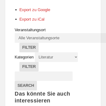
Export zu
Google
Export zu
iCal
Veranstaltungsort
FILTER
V
E
Kategorien
R
A
FILTER
N
K
Suche
S
A
T
T
Veranstaltungen
A
E
EVENTS
SEARCH
L
G
Das könnte Sie auch
T
O
U
R
interessieren
N
I