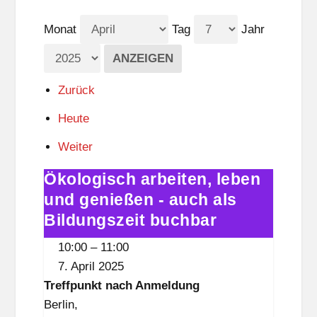
Monat
Tag
Jahr
Zurück
Heute
Weiter
Ökologisch arbeiten, leben
Ökologisch
arbeiten,
und genießen - auch als
leben
Bildungszeit buchbar
und
10:00
–
11:00
genießen
7. April 2025
-
Treffpunkt nach Anmeldung
auch
Berlin
,
als