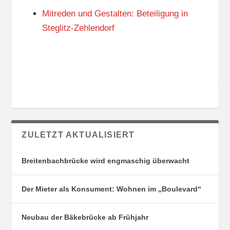
G
E
Mitreden und Gestalten: Beteiligung in
S
N
O
Steglitz-Zehlendorf
R
T
E
ZULETZT AKTUALISIERT
Breitenbachbrücke wird engmaschig überwacht
Der Mieter als Konsument: Wohnen im „Boulevard“
Neubau der Bäkebrücke ab Frühjahr