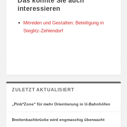
Das könnte Sie auch
T
O
U
R
interessieren
N
I
G
E
Mitreden und Gestalten: Beteiligung in
S
N
O
Steglitz-Zehlendorf
R
T
E
ZULETZT AKTUALISIERT
„Pink*Zone“ für mehr Orientierung in U-Bahnhöfen
Breitenbachbrücke wird engmaschig überwacht