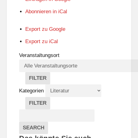
Abonnieren in
iCal
Export zu
Google
Export zu
iCal
Veranstaltungsort
FILTER
V
E
Kategorien
R
A
FILTER
N
K
Suche
S
A
T
T
Veranstaltungen
A
E
EVENTS
SEARCH
L
G