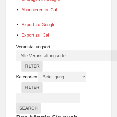
Abonnieren in
iCal
Export zu
Google
Export zu
iCal
Veranstaltungsort
FILTER
V
E
Kategorien
R
A
FILTER
N
K
Suche
S
A
T
T
Veranstaltungen
A
E
EVENTS
SEARCH
L
G