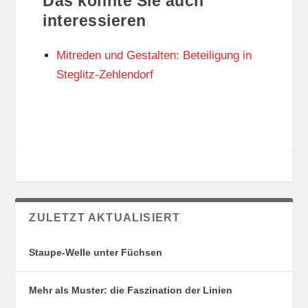
Das könnte Sie auch
T
O
U
R
interessieren
N
I
G
E
Mitreden und Gestalten: Beteiligung in
S
N
O
Steglitz-Zehlendorf
R
T
E
ZULETZT AKTUALISIERT
Staupe-Welle unter Füchsen
Mehr als Muster: die Faszination der Linien