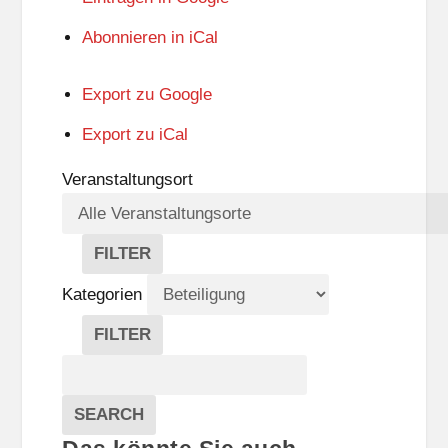
Abonnieren in
iCal
Export zu
Google
Export zu
iCal
Veranstaltungsort
FILTER
V
E
Kategorien
R
A
FILTER
N
K
Suche
S
A
T
T
Veranstaltungen
A
E
EVENTS
SEARCH
L
G