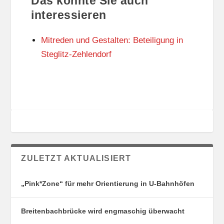
Das könnte Sie auch
T
O
U
R
interessieren
N
I
G
E
Mitreden und Gestalten: Beteiligung in
S
N
O
Steglitz-Zehlendorf
R
T
E
ZULETZT AKTUALISIERT
„Pink*Zone“ für mehr Orientierung in U-Bahnhöfen
Breitenbachbrücke wird engmaschig überwacht