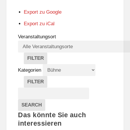
Export zu
Google
Export zu
iCal
Veranstaltungsort
FILTER
V
E
Kategorien
R
A
FILTER
N
K
Suche
S
A
T
T
Veranstaltungen
A
E
EVENTS
SEARCH
L
G
Das könnte Sie auch
T
O
U
R
interessieren
N
I