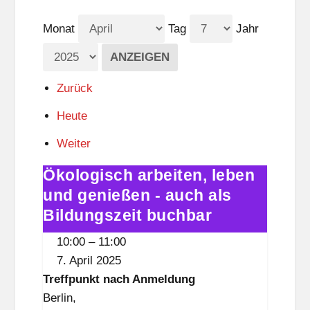
Monat
Tag
Jahr
Zurück
Heute
Weiter
Ökologisch arbeiten, leben
Ökologisch
arbeiten,
und genießen - auch als
leben
Bildungszeit buchbar
und
10:00
–
11:00
genießen
7. April 2025
-
Treffpunkt nach Anmeldung
auch
Berlin
,
als