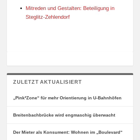
G
E
Mitreden und Gestalten: Beteiligung in
S
N
O
Steglitz-Zehlendorf
R
T
E
ZULETZT AKTUALISIERT
„Pink*Zone“ für mehr Orientierung in U-Bahnhöfen
Breitenbachbrücke wird engmaschig überwacht
Der Mieter als Konsument: Wohnen im „Boulevard“