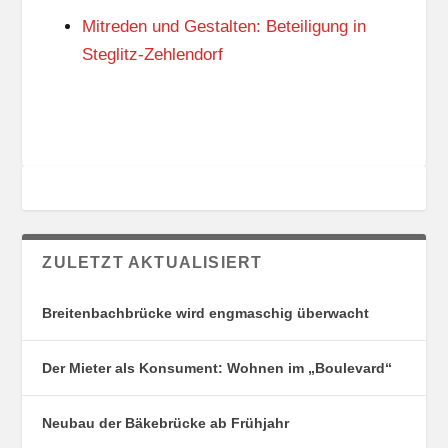
G
E
Mitreden und Gestalten: Beteiligung in
S
N
O
Steglitz-Zehlendorf
R
T
E
ZULETZT AKTUALISIERT
Breitenbachbrücke wird engmaschig überwacht
Der Mieter als Konsument: Wohnen im „Boulevard“
Neubau der Bäkebrücke ab Frühjahr