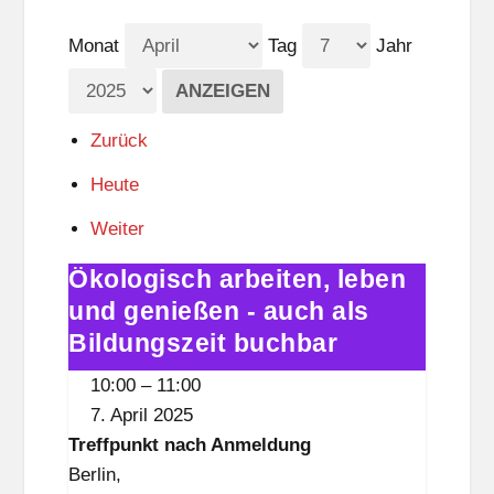
Monat
Tag
Jahr
Zurück
Heute
Weiter
Ökologisch arbeiten, leben
Ökologisch
arbeiten,
und genießen - auch als
leben
Bildungszeit buchbar
und
10:00
–
11:00
genießen
7. April 2025
-
Treffpunkt nach Anmeldung
auch
Berlin
,
als