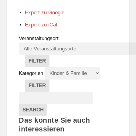
Export zu
Google
Export zu
iCal
Veranstaltungsort
FILTER
V
E
Kategorien
R
A
FILTER
N
K
Suche
S
A
T
T
Veranstaltungen
A
E
EVENTS
SEARCH
L
G
Das könnte Sie auch
T
O
U
R
interessieren
N
I