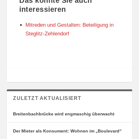
Das könnte Sie auch
T
O
U
R
interessieren
N
I
G
E
Mitreden und Gestalten: Beteiligung in
S
N
O
Steglitz-Zehlendorf
R
T
E
ZULETZT AKTUALISIERT
Breitenbachbrücke wird engmaschig überwacht
Der Mieter als Konsument: Wohnen im „Boulevard“