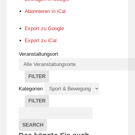
Abonnieren in
iCal
Export zu
Google
Export zu
iCal
Veranstaltungsort
FILTER
V
E
Kategorien
R
A
FILTER
N
K
Suche
S
A
T
T
Veranstaltungen
A
E
EVENTS
SEARCH
L
G