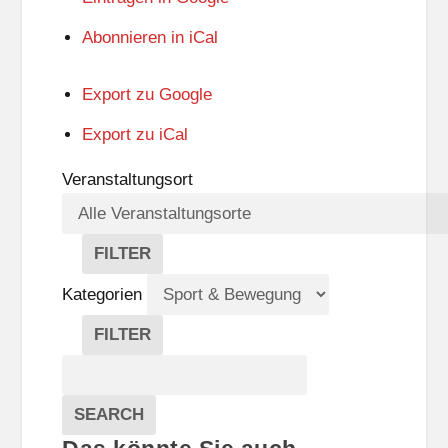
Abonnieren in
iCal
Export zu
Google
Export zu
iCal
Veranstaltungsort
FILTER
V
E
Kategorien
R
A
FILTER
N
K
Suche
S
A
T
T
Veranstaltungen
A
E
EVENTS
SEARCH
L
G