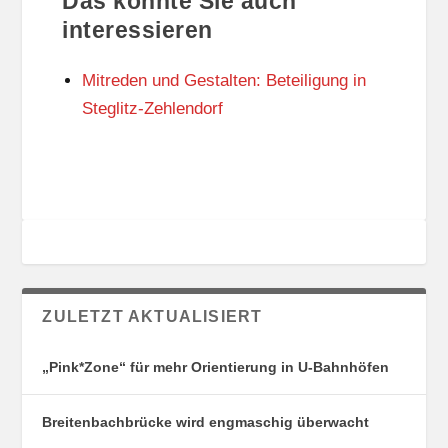
Das könnte Sie auch
T
O
U
R
interessieren
N
I
G
E
Mitreden und Gestalten: Beteiligung in
S
N
O
Steglitz-Zehlendorf
R
T
E
ZULETZT AKTUALISIERT
„Pink*Zone“ für mehr Orientierung in U-Bahnhöfen
Breitenbachbrücke wird engmaschig überwacht