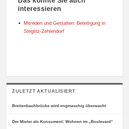
Das könnte Sie auch
T
O
U
R
interessieren
N
I
G
E
Mitreden und Gestalten: Beteiligung in
S
N
O
Steglitz-Zehlendorf
R
T
E
ZULETZT AKTUALISIERT
Breitenbachbrücke wird engmaschig überwacht
Der Mieter als Konsument: Wohnen im „Boulevard“