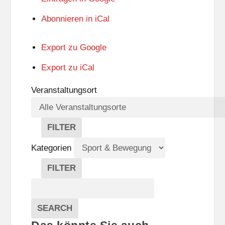
Abonnieren in
iCal
Export zu
Google
Export zu
iCal
Veranstaltungsort
FILTER
V
E
Kategorien
R
A
FILTER
N
K
Suche
S
A
T
T
Veranstaltungen
A
E
EVENTS
SEARCH
L
G