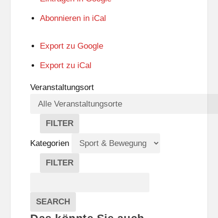
Abonnieren in
iCal
Export zu
Google
Export zu
iCal
Veranstaltungsort
FILTER
V
E
Kategorien
R
A
FILTER
N
K
Suche
S
A
T
T
Veranstaltungen
A
E
EVENTS
SEARCH
L
G