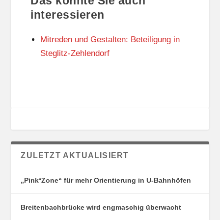
Das könnte Sie auch
T
O
U
R
interessieren
N
I
G
E
Mitreden und Gestalten: Beteiligung in
S
N
O
Steglitz-Zehlendorf
R
T
E
ZULETZT AKTUALISIERT
„Pink*Zone“ für mehr Orientierung in U-Bahnhöfen
Breitenbachbrücke wird engmaschig überwacht