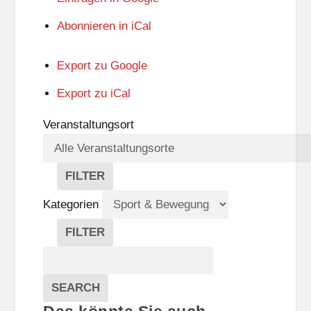
Abonnieren in
iCal
Export zu
Google
Export zu
iCal
Veranstaltungsort
FILTER
V
E
Kategorien
R
A
FILTER
N
K
Suche
S
A
T
T
Veranstaltungen
A
E
EVENTS
SEARCH
L
G