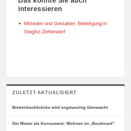
Das könnte Sie auch
T
O
U
R
interessieren
N
I
G
E
Mitreden und Gestalten: Beteiligung in
S
N
O
Steglitz-Zehlendorf
R
T
E
ZULETZT AKTUALISIERT
Breitenbachbrücke wird engmaschig überwacht
Der Mieter als Konsument: Wohnen im „Boulevard“