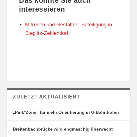
Das könnte Sie auch
T
O
U
R
interessieren
N
I
G
E
Mitreden und Gestalten: Beteiligung in
S
N
O
Steglitz-Zehlendorf
R
T
E
ZULETZT AKTUALISIERT
„Pink*Zone“ für mehr Orientierung in U-Bahnhöfen
Breitenbachbrücke wird engmaschig überwacht