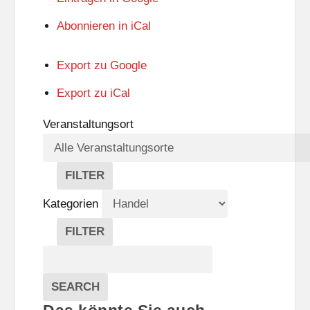
Abonnieren in
iCal
Export zu
Google
Export zu
iCal
Veranstaltungsort
FILTER
V
E
Kategorien
R
A
FILTER
N
K
Suche
S
A
T
T
Veranstaltungen
A
E
EVENTS
SEARCH
L
G