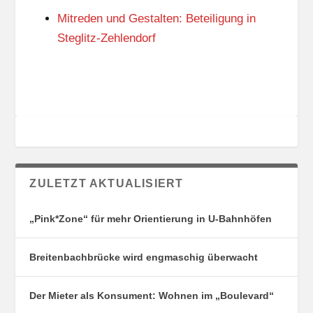
G
E
Mitreden und Gestalten: Beteiligung in
S
N
O
Steglitz-Zehlendorf
R
T
E
ZULETZT AKTUALISIERT
„Pink*Zone“ für mehr Orientierung in U-Bahnhöfen
Breitenbachbrücke wird engmaschig überwacht
Der Mieter als Konsument: Wohnen im „Boulevard“