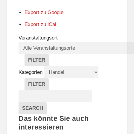
Export zu
Google
Export zu
iCal
Veranstaltungsort
FILTER
V
E
Kategorien
R
A
FILTER
N
K
Suche
S
A
T
T
Veranstaltungen
A
E
EVENTS
SEARCH
L
G
Das könnte Sie auch
T
O
U
R
interessieren
N
I