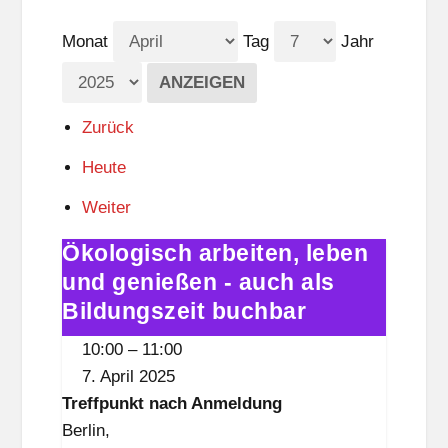
Monat
Tag
Jahr
Zurück
Heute
Weiter
Ökologisch arbeiten, leben
Ökologisch
arbeiten,
und genießen - auch als
leben
Bildungszeit buchbar
und
10:00
–
11:00
genießen
7. April 2025
-
Treffpunkt nach Anmeldung
auch
Berlin
,
als