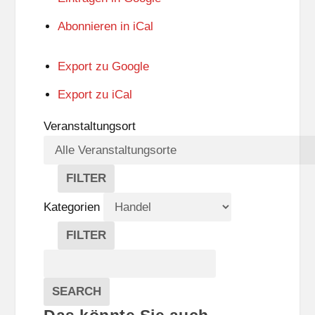
Abonnieren in
iCal
Export zu
Google
Export zu
iCal
Veranstaltungsort
FILTER
V
E
Kategorien
R
A
FILTER
N
K
Suche
S
A
T
T
Veranstaltungen
A
E
EVENTS
SEARCH
L
G