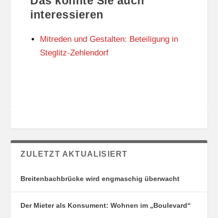
Das könnte Sie auch
T
O
U
R
interessieren
N
I
G
E
Mitreden und Gestalten: Beteiligung in
S
N
O
Steglitz-Zehlendorf
R
T
E
ZULETZT AKTUALISIERT
Breitenbachbrücke wird engmaschig überwacht
Der Mieter als Konsument: Wohnen im „Boulevard“