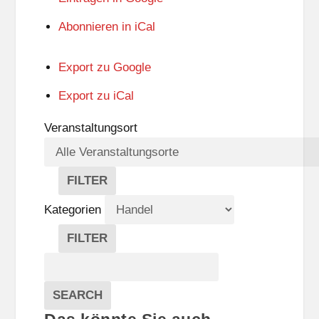
Abonnieren in
iCal
Export zu
Google
Export zu
iCal
Veranstaltungsort
FILTER
V
E
Kategorien
R
A
FILTER
N
K
Suche
S
A
T
T
Veranstaltungen
A
E
EVENTS
SEARCH
L
G