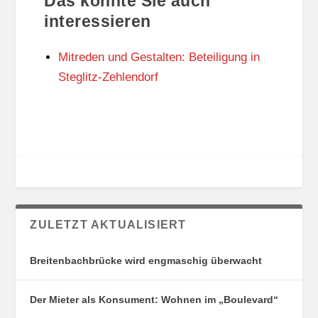
Das könnte Sie auch
T
O
U
R
interessieren
N
I
G
E
Mitreden und Gestalten: Beteiligung in
S
N
O
Steglitz-Zehlendorf
R
T
E
ZULETZT AKTUALISIERT
Breitenbachbrücke wird engmaschig überwacht
Der Mieter als Konsument: Wohnen im „Boulevard“