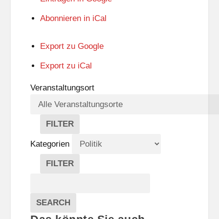
Abonnieren in
iCal
Export zu
Google
Export zu
iCal
Veranstaltungsort
FILTER
V
E
Kategorien
R
A
FILTER
N
K
Suche
S
A
T
T
Veranstaltungen
A
E
EVENTS
SEARCH
L
G