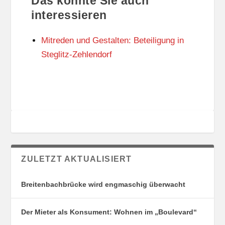
Das könnte Sie auch
T
O
U
R
interessieren
N
I
G
E
Mitreden und Gestalten: Beteiligung in
S
N
O
Steglitz-Zehlendorf
R
T
E
ZULETZT AKTUALISIERT
Breitenbachbrücke wird engmaschig überwacht
Der Mieter als Konsument: Wohnen im „Boulevard“