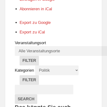
Abonnieren in
iCal
Export zu
Google
Export zu
iCal
Veranstaltungsort
FILTER
V
E
Kategorien
R
A
FILTER
N
K
Suche
S
A
T
T
Veranstaltungen
A
E
EVENTS
SEARCH
L
G