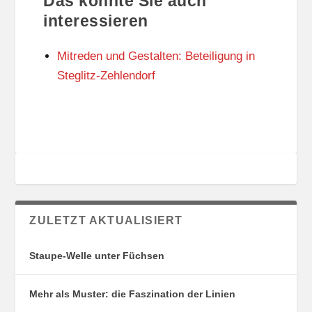
Das könnte Sie auch
T
O
U
R
interessieren
N
I
G
E
Mitreden und Gestalten: Beteiligung in
S
N
O
Steglitz-Zehlendorf
R
T
E
ZULETZT AKTUALISIERT
Staupe-Welle unter Füchsen
Mehr als Muster: die Faszination der Linien