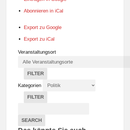
Abonnieren in
iCal
Export zu
Google
Export zu
iCal
Veranstaltungsort
FILTER
V
E
Kategorien
R
A
FILTER
N
K
Suche
S
A
T
T
Veranstaltungen
A
E
EVENTS
SEARCH
L
G