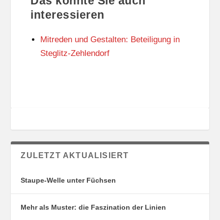
Das könnte Sie auch
T
O
U
R
interessieren
N
I
G
E
Mitreden und Gestalten: Beteiligung in
S
N
O
Steglitz-Zehlendorf
R
T
E
ZULETZT AKTUALISIERT
Staupe-Welle unter Füchsen
Mehr als Muster: die Faszination der Linien