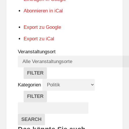
Abonnieren in
iCal
Export zu
Google
Export zu
iCal
Veranstaltungsort
FILTER
V
E
Kategorien
R
A
FILTER
N
K
Suche
S
A
T
T
Veranstaltungen
A
E
EVENTS
SEARCH
L
G