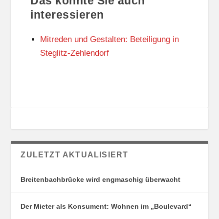
Das könnte Sie auch
T
O
U
R
interessieren
N
I
G
E
Mitreden und Gestalten: Beteiligung in
S
N
O
Steglitz-Zehlendorf
R
T
E
ZULETZT AKTUALISIERT
Breitenbachbrücke wird engmaschig überwacht
Der Mieter als Konsument: Wohnen im „Boulevard“