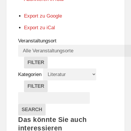
Export zu
Google
Export zu
iCal
Veranstaltungsort
FILTER
V
E
Kategorien
R
A
FILTER
N
K
Suche
S
A
T
T
Veranstaltungen
A
E
EVENTS
SEARCH
L
G
Das könnte Sie auch
T
O
U
R
interessieren