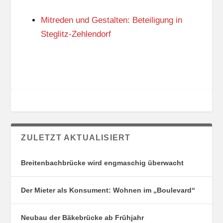
N
I
G
E
Mitreden und Gestalten: Beteiligung in
S
N
O
Steglitz-Zehlendorf
R
T
E
ZULETZT AKTUALISIERT
Breitenbachbrücke wird engmaschig überwacht
Der Mieter als Konsument: Wohnen im „Boulevard“
Neubau der Bäkebrücke ab Frühjahr