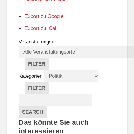
Export zu
Google
Export zu
iCal
Veranstaltungsort
FILTER
V
E
Kategorien
R
A
FILTER
N
K
Suche
S
A
T
T
Veranstaltungen
A
E
EVENTS
SEARCH
L
G
Das könnte Sie auch
T
O
U
R
interessieren