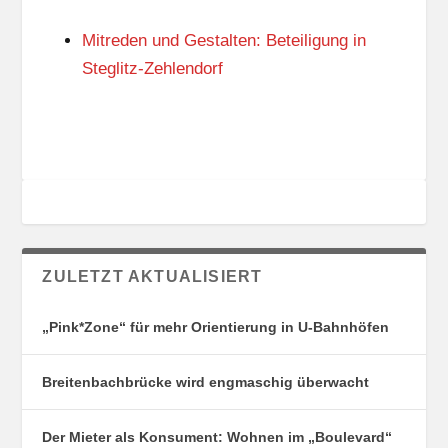
N
I
G
E
Mitreden und Gestalten: Beteiligung in
S
N
O
Steglitz-Zehlendorf
R
T
E
ZULETZT AKTUALISIERT
„Pink*Zone“ für mehr Orientierung in U-Bahnhöfen
Breitenbachbrücke wird engmaschig überwacht
Der Mieter als Konsument: Wohnen im „Boulevard“