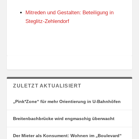
N
I
G
E
Mitreden und Gestalten: Beteiligung in
S
N
O
Steglitz-Zehlendorf
R
T
E
ZULETZT AKTUALISIERT
„Pink*Zone“ für mehr Orientierung in U-Bahnhöfen
Breitenbachbrücke wird engmaschig überwacht
Der Mieter als Konsument: Wohnen im „Boulevard“