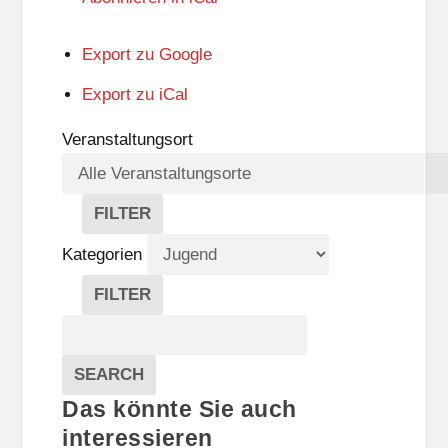
Export zu
Google
Export zu
iCal
Veranstaltungsort
FILTER
V
E
Kategorien
R
A
FILTER
N
K
Suche
S
A
T
T
Veranstaltungen
A
E
EVENTS
SEARCH
L
G
Das könnte Sie auch
T
O
U
R
interessieren