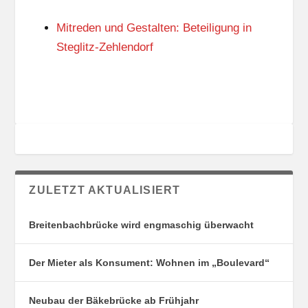
N
I
G
E
Mitreden und Gestalten: Beteiligung in
S
N
O
Steglitz-Zehlendorf
R
T
E
ZULETZT AKTUALISIERT
Breitenbachbrücke wird engmaschig überwacht
Der Mieter als Konsument: Wohnen im „Boulevard“
Neubau der Bäkebrücke ab Frühjahr