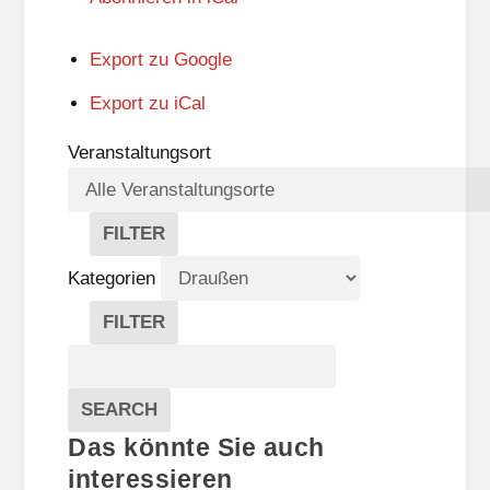
Export zu
Google
Export zu
iCal
Veranstaltungsort
FILTER
V
E
Kategorien
R
A
FILTER
N
K
Suche
S
A
T
T
Veranstaltungen
A
E
EVENTS
SEARCH
L
G
Das könnte Sie auch
T
O
U
R
interessieren