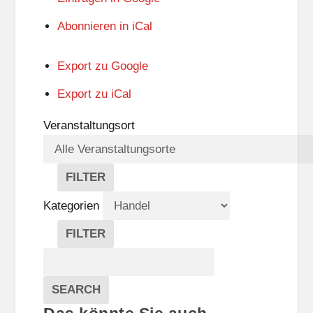
Abonnieren in
iCal
Export zu
Google
Export zu
iCal
Veranstaltungsort
FILTER
V
E
Kategorien
R
A
FILTER
N
K
Suche
S
A
T
T
Veranstaltungen
A
E
EVENTS
SEARCH
L
G