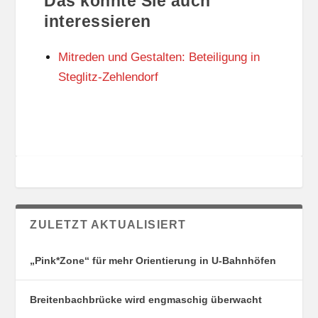
Das könnte Sie auch
T
O
U
R
interessieren
N
I
G
E
Mitreden und Gestalten: Beteiligung in
S
N
O
Steglitz-Zehlendorf
R
T
E
ZULETZT AKTUALISIERT
„Pink*Zone“ für mehr Orientierung in U-Bahnhöfen
Breitenbachbrücke wird engmaschig überwacht