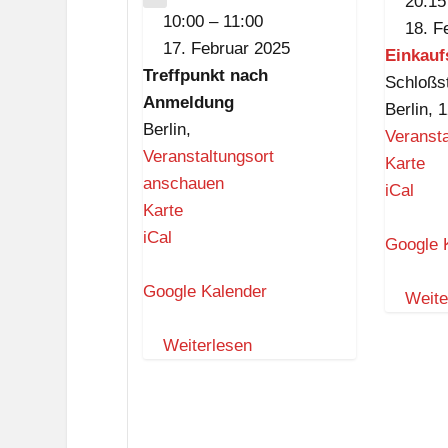
20:15
CLOSE
10:00
–
11:00
18. F
17. Februar 2025
Einkauf
Treffpunkt nach
Schloßs
Anmeldung
Berlin
,
1
Berlin
,
Veranst
Veranstaltungsort
E
Karte
anschauen
i
iCal
T
Karte
n
r
iCal
k
Google 
e
a
f
Google Kalender
u
Weite
f
f
p
Weiterlesen
s
u
c
n
e
k
n