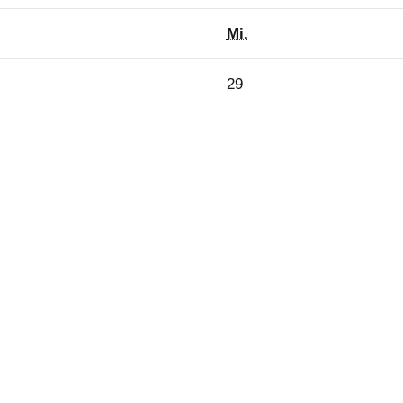
stag
Mittwoch
Mi.
29.
29
r
Januar
2025