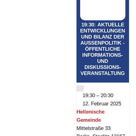
19:30: AKTUELLE
ENTWICKLUNGEN
UND BILANZ DER
AUSSENPOLITIK - Ö
FFENTLICHE I
NFORMATIONS-U
ND D
ISKUSSIONS-V
ERANSTALTUNG
CLOSE
19:30
–
20:30
12. Februar 2025
Hellenische
Gemeinde
Mittelstraße 33