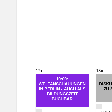
17.
(1
18.
(1
17
●
18
●
Februar
Veranstaltung)
Febru
Vera
10:00:
WELTANSCHAUUNGEN
2025
DISK
2025
IN BERLIN - AUCH ALS
ZU 
BILDUNGSZEIT
BUCHBAR
CLOS