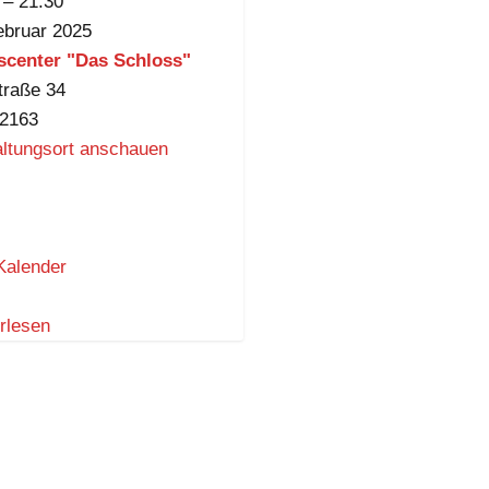
–
21:30
e
ebruar 2025
i
scenter "Das Schloss"
n
traße 34
d
2163
e
altungsort anschauen
Kalender
rlesen