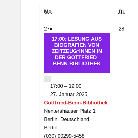
Montag
Dien
Mo.
Di.
27.
(1
28.
27
●
28
Januar
Veranstaltung)
Janua
17:00: LESUNG AUS
2025
BIOGRAFIEN VON
2025
ZEITZEUG*INNEN IN
DER GOTTFRIED-
BENN-BIBLIOTHEK
CLOSE
17:00
–
19:00
27. Januar 2025
Gottfried-Benn-Bibliothek
Nentershäuser Platz 1
Berlin
,
Deutschland
Berlin
(030) 90299-5458