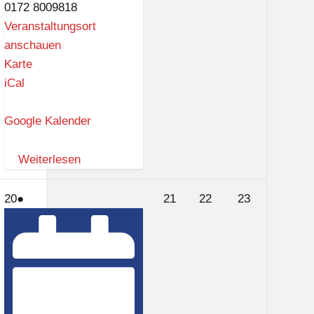
0172 8009818
Veranstaltungsort
anschauen
S
Karte
c
iCal
h
l
Google Kalender
a
r
Weiterlesen
a
f
20.
(1
21.
22.
23.
20
●
21
22
23
f
Februar
Veranstaltung)
Februar
Februar
Februar
i
2025
2025
2025
2025
a
L
i
e