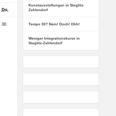
Kunstausstellungen in Steglitz-
Donnerstag
Freitag
Samstag
Sonntag
Do.
Fr.
Sa.
So.
Zehlendorf
30.
31.
1.
2.
30
31
1
2
Tempo 30? Nein! Doch! Ohh!
Januar
Januar
Februar
Februar
2025
2025
2025
2025
Weniger Integrationskurse in
Steglitz-Zehlendorf