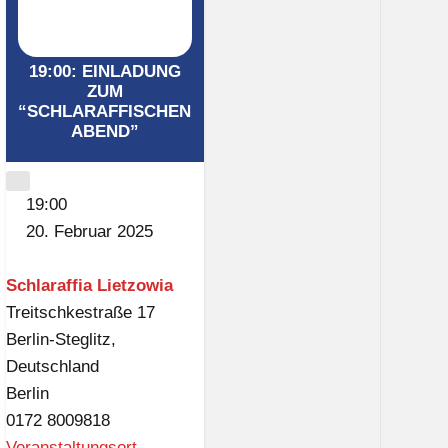
t
z
19:00: EINLADUNG
o
ZUM
w
“SCHLARAFFISCHEN
i
ABEND”
a
CLOSE
19:00
20. Februar 2025
Schlaraffia Lietzowia
Treitschkestraße 17
Berlin-Steglitz
,
Deutschland
Berlin
0172 8009818
Veranstaltungsort