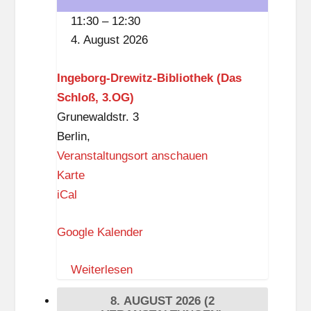
der
11:30
–
12:30
Ingeborg-
4. August 2026
Drewitz-
Bibliothek
Ingeborg-Drewitz-Bibliothek (Das
Schloß, 3.OG)
Grunewaldstr. 3
Berlin
,
Veranstaltungsort anschauen
I
Karte
n
iCal
g
Google Kalender
e
b
Weiterlesen
o
r
8. AUGUST 2026
(2
g