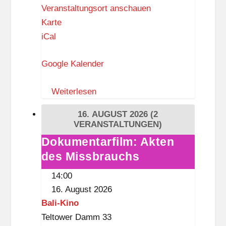
Veranstaltungsort anschauen
B
B
Karte
i
a
iCal
b
l
l
Google Kalender
i
i
-
o
Weiterlesen
K
t
i
h
16. AUGUST 2026
(2
n
VERANSTALTUNGEN)
e
o
k
Dokumentarfilm: Akten
Dokumentarfilm:
(
des Missbrauchs
Akten
D
des
14:00
a
Missbrauchs
16. August 2026
s
Bali-Kino
S
Teltower Damm 33
c