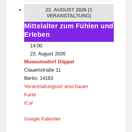
h
a
23. AUGUST 2026
(1
e
g
VERANSTALTUNG)
k
e
Mittelalter zum Fühlen und
Mittelalter
(
L
Erleben
zum
D
a
Fühlen
a
14:00
n
und
s
23. August 2026
k
Erleben
S
Museumsdorf Düppel
w
c
Clauertstraße 11
i
h
Berlin
,
14163
t
l
Veranstaltungsort anschauen
z
o
M
Karte
ß
u
iCal
,
s
3
Google Kalender
e
.
u