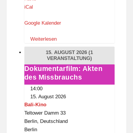
n
iCal
g
Google Kalender
e
b
Weiterlesen
o
r
15. AUGUST 2026
(1
g
VERANSTALTUNG)
-
Dokumentarfilm: Akten
Dokumentarfilm:
D
des Missbrauchs
Akten
r
des
14:00
e
Missbrauchs
15. August 2026
w
Bali-Kino
i
Teltower Damm 33
t
Berlin
,
Deutschland
z
Berlin
-