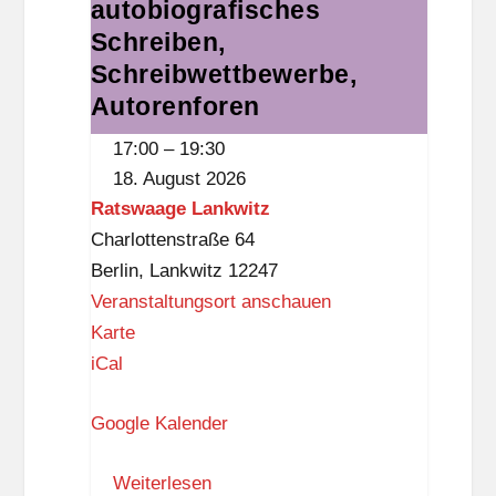
literarisches
autobiografisches
-
Schreiben,
Schreiben,
D
autobiografisches
Schreibwettbewerbe,
r
Schreiben,
Autorenforen
e
Schreibwettbewerbe,
w
17:00
–
19:30
Autorenforen
i
18. August 2026
t
Ratswaage Lankwitz
z
Charlottenstraße 64
-
Berlin
,
Lankwitz
12247
B
Veranstaltungsort anschauen
i
R
Karte
b
a
iCal
l
t
i
Google Kalender
s
o
w
t
Weiterlesen
a