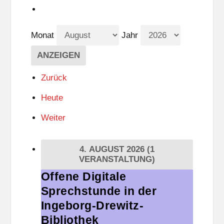
Monat
Jahr
Zurück
Heute
Weiter
4. AUGUST 2026
(1
VERANSTALTUNG)
Offene Digitale
Offene
Sprechstunde in der
Digitale
Sprechstunde
Ingeborg-Drewitz-
in
Bibliothek