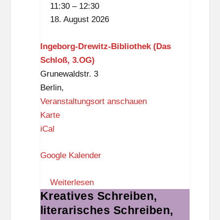
11:30
–
12:30
Ingeborg-
18. August 2026
Drewitz-
Bibliothek
Ingeborg-Drewitz-Bibliothek (Das
Schloß, 3.OG)
Grunewaldstr. 3
Berlin
,
Veranstaltungsort anschauen
I
Karte
n
iCal
g
Google Kalender
e
b
Weiterlesen
o
Kreatives Schreiben,
Kreatives
r
literarisches Schreiben,
Schreiben,
g