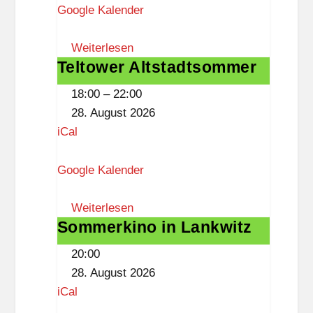
Landschaftsgärtner
P
Google Kalender
&
l
Hüter
a
Weiterlesen
biologischer
t
Teltower Altstadtsommer
Teltower
Vielfalt
z
Altstadtsommer
18:00
–
22:00
28. August 2026
iCal
Google Kalender
Weiterlesen
Sommerkino in Lankwitz
Sommerkino
in
20:00
Lankwitz
28. August 2026
iCal