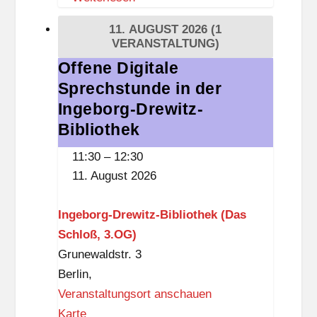
s
O
11. AUGUST 2026
(1
d
G
VERANSTALTUNG)
o
)
Offene Digitale
Offene
r
Sprechstunde in der
Digitale
f
Sprechstunde
Ingeborg-Drewitz-
D
in
Bibliothek
ü
der
11:30
–
12:30
p
Ingeborg-
11. August 2026
p
Drewitz-
e
Bibliothek
Ingeborg-Drewitz-Bibliothek (Das
l
Schloß, 3.OG)
Grunewaldstr. 3
Berlin
,
Veranstaltungsort anschauen
I
Karte