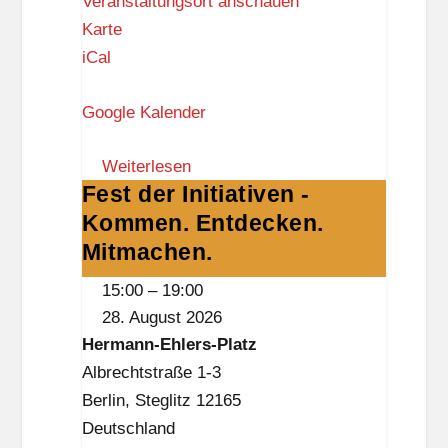
Veranstaltungsort anschauen
-
R
Karte
B
a
iCal
i
t
b
Google Kalender
s
l
w
i
Weiterlesen
a
o
Fest der Initiativen -
Fest
a
t
Kommen. Entdecken.
der
g
h
Initiativen
Mitmachen.
e
e
-
L
k
15:00
–
19:00
Kommen.
a
(
28. August 2026
Entdecken.
n
D
Hermann-Ehlers-Platz
Mitmachen.
k
a
Albrechtstraße 1-3
w
s
Berlin
,
Steglitz
12165
i
S
Deutschland