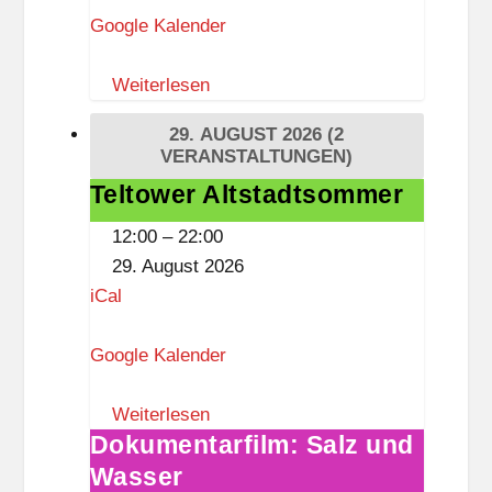
Google Kalender
Weiterlesen
29. AUGUST 2026
(2
VERANSTALTUNGEN)
Teltower Altstadtsommer
Teltower
Altstadtsommer
12:00
–
22:00
29. August 2026
iCal
Google Kalender
Weiterlesen
Dokumentarfilm: Salz und
Dokumentarfilm:
Wasser
Salz