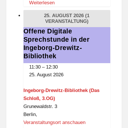
O
Weiterlesen
m
G
s
25. AUGUST 2026
(1
)
d
VERANSTALTUNG)
o
Offene Digitale
Offene
r
Sprechstunde in der
Digitale
f
Sprechstunde
Ingeborg-Drewitz-
D
in
Bibliothek
ü
der
11:30
–
12:30
p
Ingeborg-
25. August 2026
p
Drewitz-
e
Bibliothek
Ingeborg-Drewitz-Bibliothek (Das
l
Schloß, 3.OG)
Grunewaldstr. 3
Berlin
,
Veranstaltungsort anschauen