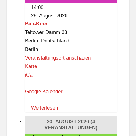
und
14:00
Wasser
29. August 2026
Bali-Kino
Teltower Damm 33
Berlin
,
Deutschland
Berlin
Veranstaltungsort anschauen
B
Karte
a
iCal
l
Google Kalender
i
-
Weiterlesen
K
i
30. AUGUST 2026
(4
n
VERANSTALTUNGEN)
o