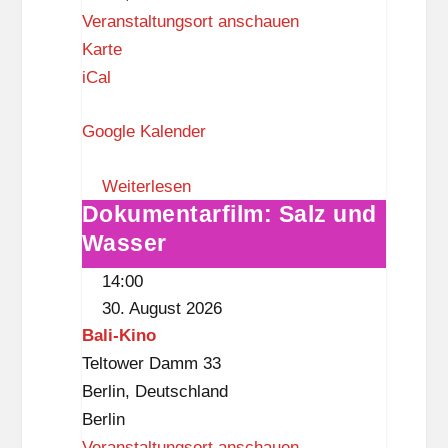
Veranstaltungsort anschauen
B
Karte
o
iCal
t
Google Kalender
a
n
Weiterlesen
i
Dokumentarfilm: Salz und
Dokumentarfilm:
s
Wasser
Salz
c
und
h
14:00
Wasser
e
30. August 2026
r
Bali-Kino
G
Teltower Damm 33
a
Berlin
,
Deutschland
r
Berlin
t
Veranstaltungsort anschauen