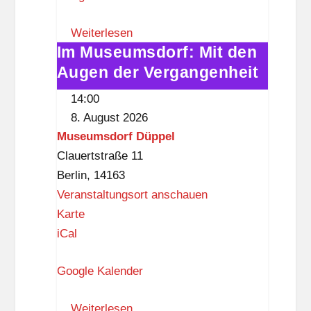
q
h
Weiterlesen
u
e
Im Museumsdorf: Mit den
Im
a
k
Augen der Vergangenheit
Museumsdorf:
r
(
Mit
i
D
14:00
den
a
a
8. August 2026
Augen
t
s
Museumsdorf Düppel
der
H
S
Clauertstraße 11
Vergangenheit
e
c
Berlin
,
14163
n
h
Veranstaltungsort anschauen
n
M
l
Karte
w
u
o
iCal
a
s
ß
c
Google Kalender
e
,
k
u
3
Weiterlesen
m
.