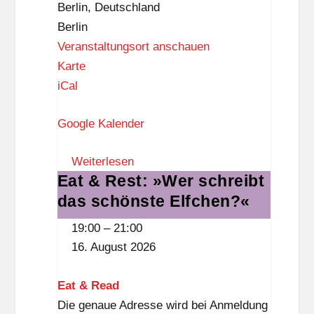
Berlin
,
Deutschland
h
Berlin
l
Veranstaltungsort anschauen
o
B
Karte
ß
a
iCal
,
l
3
Google Kalender
i
.
-
O
Weiterlesen
K
G
Eat & Rest: »Wer schreibt
Eat
i
)
das schönste Elfchen?«
&
n
Rest:
o
19:00
–
21:00
»Wer
16. August 2026
schreibt
das
Eat & Read
schönste
Die genaue Adresse wird bei Anmeldung