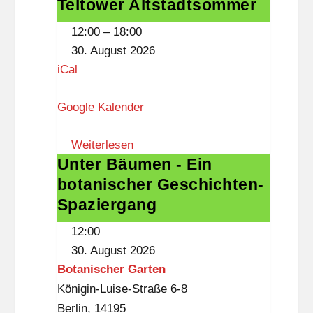
Teltower Altstadtsommer
Teltower
Altstadtsommer
12:00
–
18:00
30. August 2026
iCal
Google Kalender
Weiterlesen
Unter Bäumen - Ein
Unter
botanischer Geschichten-
Bäumen
-
Spaziergang
Ein
12:00
botanischer
30. August 2026
Geschichten-
Botanischer Garten
Spaziergang
Königin-Luise-Straße 6-8
Berlin
,
14195