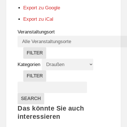
Export zu
Google
Export zu
iCal
Veranstaltungsort
FILTER
V
E
Kategorien
R
A
FILTER
N
K
Suche
S
A
T
T
Veranstaltungen
A
E
EVENTS
SEARCH
L
G
Das könnte Sie auch
T
O
U
R
interessieren
N
I
G
E