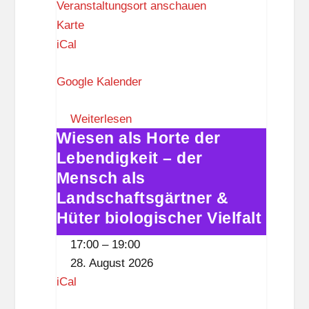
t
c
Veranstaltungsort anschauen
z
H
h
Karte
e
l
iCal
r
o
Google Kalender
m
ß
a
,
Weiterlesen
n
3
Wiesen als Horte der
Wiesen
n
.
Lebendigkeit – der
als
-
O
Horte
Mensch als
E
G
der
Landschaftsgärtner &
h
)
Lebendigkeit
Hüter biologischer Vielfalt
l
–
e
17:00
–
19:00
der
r
28. August 2026
Mensch
s
iCal
als
-