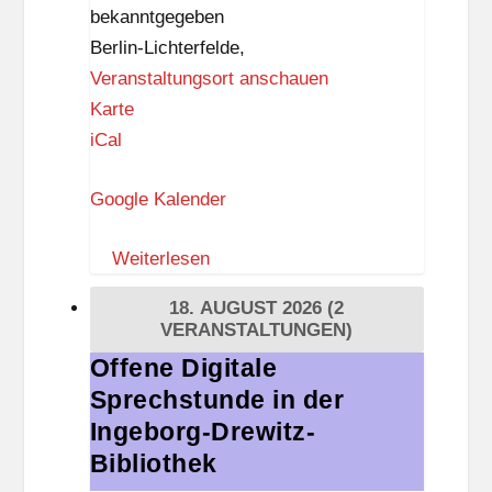
Elfchen?«
bekanntgegeben
Berlin-Lichterfelde
,
Veranstaltungsort anschauen
E
Karte
a
iCal
t
Google Kalender
&
R
Weiterlesen
e
a
18. AUGUST 2026
(2
d
VERANSTALTUNGEN)
Offene Digitale
Offene
Sprechstunde in der
Digitale
Sprechstunde
Ingeborg-Drewitz-
in
Bibliothek
der