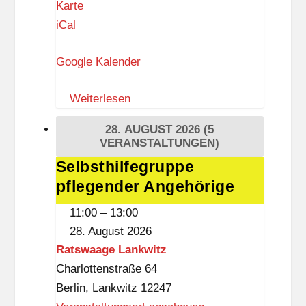
I
Karte
n
iCal
g
Google Kalender
e
b
Weiterlesen
o
r
28. AUGUST 2026
(5
g
VERANSTALTUNGEN)
-
Selbsthilfegruppe
Selbsthilfegruppe
D
pflegender Angehörige
pflegender
r
Angehörige
11:00
–
13:00
e
28. August 2026
w
Ratswaage Lankwitz
i
Charlottenstraße 64
t
Berlin
,
Lankwitz
12247
z