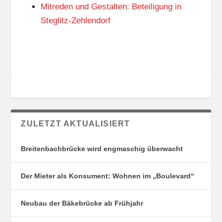
Mitreden und Gestalten: Beteiligung in
S
N
O
Steglitz-Zehlendorf
R
T
E
ZULETZT AKTUALISIERT
Breitenbachbrücke wird engmaschig überwacht
Der Mieter als Konsument: Wohnen im „Boulevard“
Neubau der Bäkebrücke ab Frühjahr