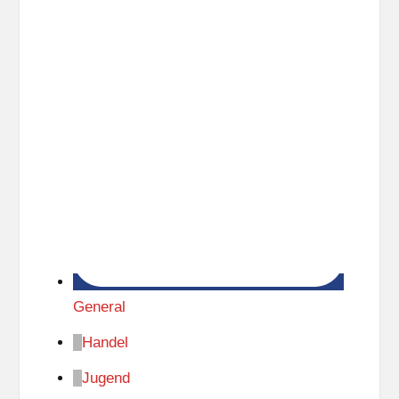
n
General
Handel
Jugend