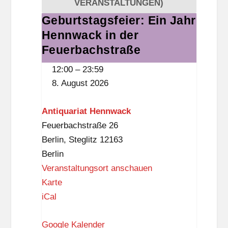
VERANSTALTUNGEN)
-
Geburtstagsfeier: Ein Jahr
Geburtstagsfeier:
D
Hennwack in der
Ein
r
Jahr
Feuerbachstraße
e
Hennwack
12:00
–
23:59
w
in
8. August 2026
i
der
t
Feuerbachstraße
Antiquariat Hennwack
z
Feuerbachstraße 26
-
Berlin
,
Steglitz
12163
B
Berlin
i
Veranstaltungsort anschauen
b
A
Karte
l
n
iCal
i
t
o
Google Kalender
i
t