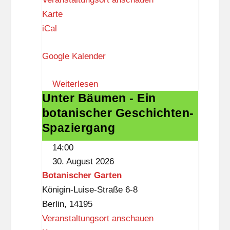
e
B
Karte
n
a
iCal
l
Google Kalender
i
-
Weiterlesen
K
Unter Bäumen - Ein
Unter
i
botanischer Geschichten-
Bäumen
n
-
Spaziergang
o
Ein
14:00
botanischer
30. August 2026
Geschichten-
Botanischer Garten
Spaziergang
Königin-Luise-Straße 6-8
Berlin
,
14195
Veranstaltungsort anschauen