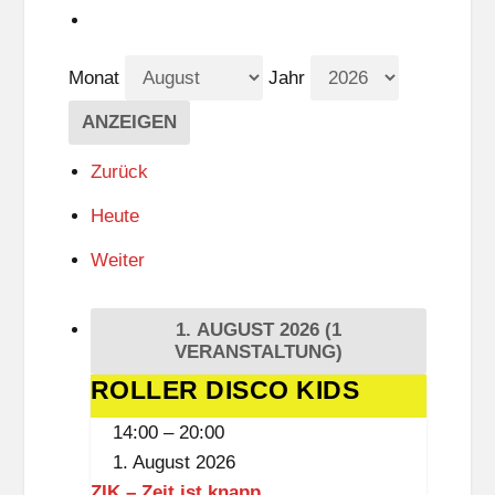
Monat
Jahr
Zurück
Heute
Weiter
1. AUGUST 2026
(1
VERANSTALTUNG)
ROLLER DISCO KIDS
ROLLER
DISCO
14:00
–
20:00
KIDS
1. August 2026
ZIK – Zeit ist knapp