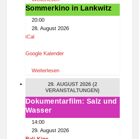
a
ß
Sommerkino in Lankwitz
Sommerkino
a
,
in
g
3
20:00
Lankwitz
e
.
28. August 2026
L
O
iCal
a
G
n
)
Google Kalender
k
w
Weiterlesen
i
29. AUGUST 2026
(2
t
VERANSTALTUNGEN)
z
Dokumentarfilm: Salz und
Dokumentarfilm:
Wasser
Salz
und
14:00
Wasser
29. August 2026
Bali-Kino