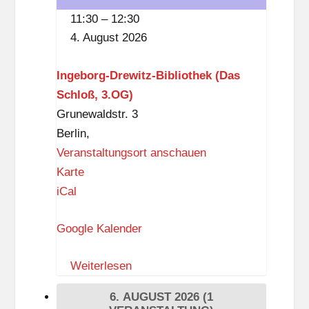
der
11:30
–
12:30
Ingeborg-
4. August 2026
Drewitz-
Bibliothek
Ingeborg-Drewitz-Bibliothek (Das
Schloß, 3.OG)
Grunewaldstr. 3
Berlin
,
Veranstaltungsort anschauen
I
Karte
n
iCal
g
Google Kalender
e
b
Weiterlesen
o
r
6. AUGUST 2026
(1
g