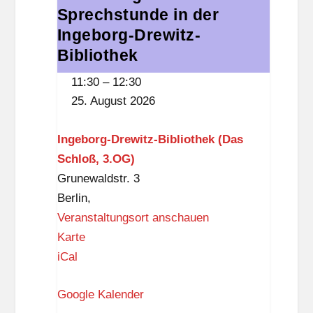
G
Sprechstunde in der
Digitale
f
)
Sprechstunde
Ingeborg-Drewitz-
f
in
Bibliothek
der
11:30
–
12:30
Ingeborg-
25. August 2026
Drewitz-
Bibliothek
Ingeborg-Drewitz-Bibliothek (Das
Schloß, 3.OG)
Grunewaldstr. 3
Berlin
,
Veranstaltungsort anschauen
I
Karte
n
iCal
g
Google Kalender
e