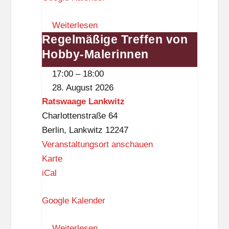
l
w
i
Weiterlesen
a
o
Regelmäßige Treffen von
Regelmäßige
a
t
Hobby-Malerinnen
Treffen
g
h
von
e
e
17:00
–
18:00
Hobby-
L
k
28. August 2026
Malerinnen
a
Ratswaage Lankwitz
(
n
Charlottenstraße 64
D
k
Berlin
,
Lankwitz
12247
a
w
Veranstaltungsort anschauen
s
i
R
Karte
S
t
a
iCal
c
z
t
h
Google Kalender
s
l
w
o
Weiterlesen