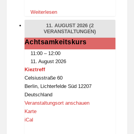
w
Weiterlesen
a
a
11. AUGUST 2026
(2
g
VERANSTALTUNGEN)
e
Achtsamkeitskurs
Achtsamkeitskurs
L
11:00
–
12:00
a
11. August 2026
n
Kieztreff
k
Celsiusstraße 60
w
Berlin
,
Lichterfelde Süd
12207
i
Deutschland
t
Veranstaltungsort anschauen
z
K
Karte
i
iCal
e