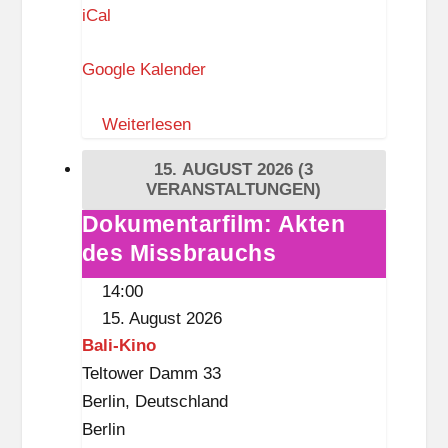
n
iCal
g
Google Kalender
e
b
Weiterlesen
o
r
15. AUGUST 2026
(3
g
VERANSTALTUNGEN)
-
Dokumentarfilm: Akten
Dokumentarfilm:
D
des Missbrauchs
Akten
r
des
14:00
e
Missbrauchs
15. August 2026
w
Bali-Kino
i
Teltower Damm 33
t
Berlin
,
Deutschland
z
Berlin
-