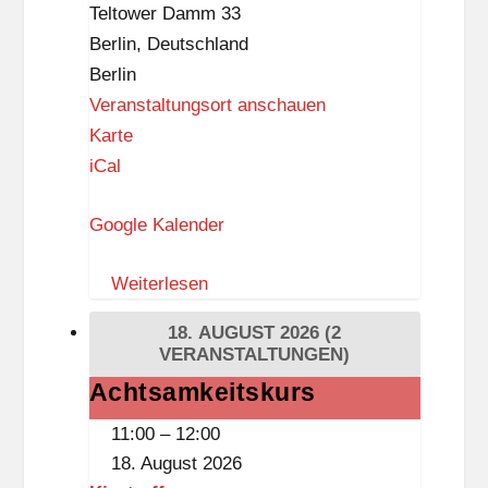
Teltower Damm 33
i
Berlin
,
Deutschland
n
Berlin
g
Veranstaltungsort anschauen
s
B
Karte
a
iCal
l
Google Kalender
i
-
Weiterlesen
K
i
18. AUGUST 2026
(2
n
VERANSTALTUNGEN)
o
Achtsamkeitskurs
Achtsamkeitskurs
11:00
–
12:00
18. August 2026