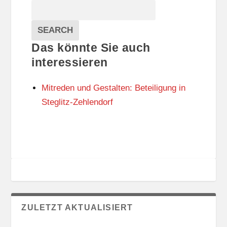
Suche
S
A
T
T
Veranstaltungen
A
E
EVENTS
SEARCH
L
G
Das könnte Sie auch
T
O
U
R
interessieren
N
I
G
E
Mitreden und Gestalten: Beteiligung in
S
N
O
Steglitz-Zehlendorf
R
T
E
ZULETZT AKTUALISIERT