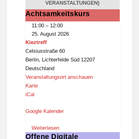
t
VERANSTALTUNGEN)
e
i
k
Achtsamkeitskurs
Achtsamkeitskurs
s
(
11:00
–
12:00
t
D
25. August 2026
k
a
Kieztreff
n
s
Celsiusstraße 60
a
S
Berlin
,
Lichterfelde Süd
12207
p
c
Deutschland
p
h
Veranstaltungsort anschauen
l
K
Karte
o
i
iCal
ß
e
,
Google Kalender
z
3
t
.
Weiterlesen
r
O
Offene Digitale
Offene
e