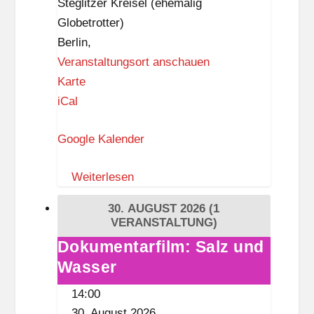
Steglitzer Kreisel (ehemalig
Globetrotter)
Berlin
,
Veranstaltungsort anschauen
Z
Karte
I
iCal
K
Google Kalender
–
Z
Weiterlesen
e
i
30. AUGUST 2026
(1
t
VERANSTALTUNG)
i
Dokumentarfilm: Salz und
Dokumentarfilm:
s
Wasser
Salz
t
und
14:00
k
Wasser
30. August 2026