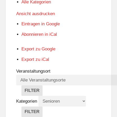
Alle Kategorien
Ansicht
ausdrucken
Eintragen in
Google
Abonnieren in
iCal
Export zu
Google
Export zu
iCal
Veranstaltungsort
FILTER
V
E
Kategorien
R
A
FILTER
N
K