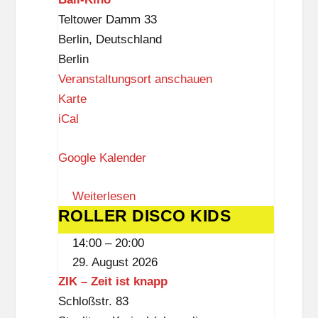
Teltower Damm 33
Berlin
,
Deutschland
Berlin
Veranstaltungsort anschauen
B
Karte
a
iCal
l
Google Kalender
i
-
Weiterlesen
K
ROLLER DISCO KIDS
ROLLER
i
DISCO
n
14:00
–
20:00
KIDS
o
29. August 2026
ZIK – Zeit ist knapp
Schloßstr. 83