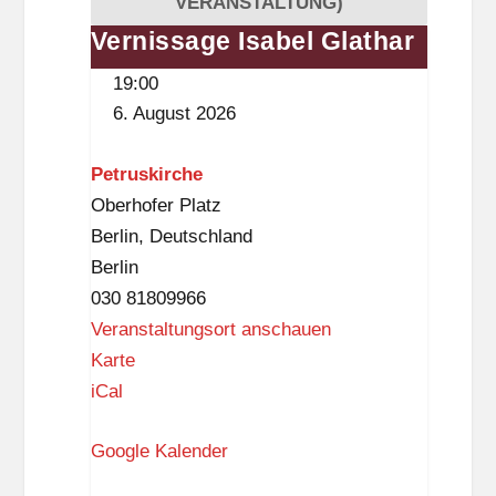
VERANSTALTUNG)
-
Vernissage Isabel Glathar
Vernissage
D
Isabel
19:00
r
Glathar
6. August 2026
e
w
Petruskirche
i
Oberhofer Platz
t
Berlin
,
Deutschland
z
Berlin
-
030 81809966
B
Veranstaltungsort anschauen
i
P
Karte
b
e
iCal
l
t
i
Google Kalender
r
o
u
t