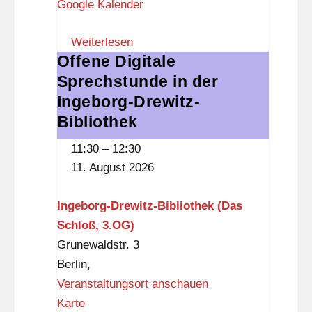
Google Kalender
z
t
Weiterlesen
r
Offene Digitale
Offene
e
Sprechstunde in der
Digitale
f
Sprechstunde
Ingeborg-Drewitz-
f
in
Bibliothek
der
11:30
–
12:30
Ingeborg-
11. August 2026
Drewitz-
Bibliothek
Ingeborg-Drewitz-Bibliothek (Das
Schloß, 3.OG)
Grunewaldstr. 3
Berlin
,
Veranstaltungsort anschauen
I
Karte