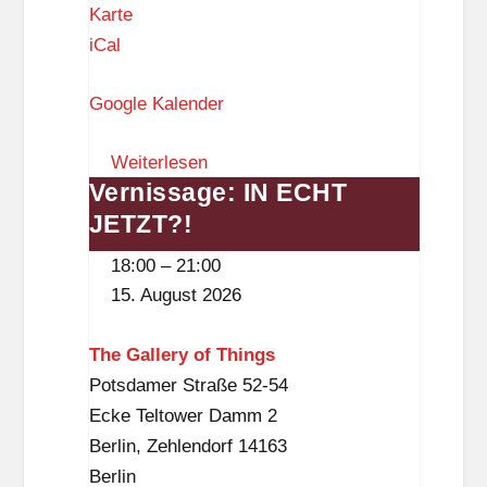
Z
Karte
h
I
iCal
l
K
o
Google Kalender
–
ß
Z
,
Weiterlesen
e
3
Vernissage: IN ECHT
Vernissage:
i
.
JETZT?!
IN
t
O
ECHT
i
G
18:00
–
21:00
JETZT?!
s
)
15. August 2026
t
k
The Gallery of Things
n
Potsdamer Straße 52-54
a
Ecke Teltower Damm 2
p
Berlin
,
Zehlendorf
14163
p
Berlin