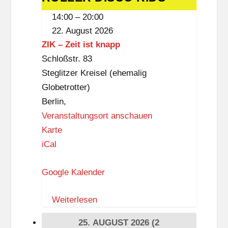
D
DISCO
14:00
–
20:00
r
KIDS
22. August 2026
e
ZIK – Zeit ist knapp
w
Schloßstr. 83
i
Steglitzer Kreisel (ehemalig
t
Globetrotter)
z
Berlin
,
-
Veranstaltungsort anschauen
B
Z
Karte
i
I
iCal
b
K
l
Google Kalender
–
i
Z
o
Weiterlesen
e
t
i
h
25. AUGUST 2026
(2