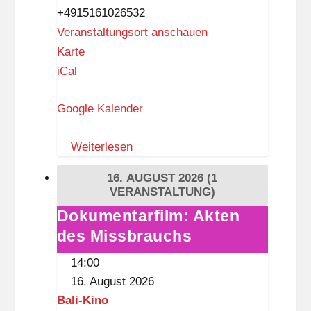
+4915161026532
Veranstaltungsort anschauen
T
Karte
h
iCal
e
Google Kalender
G
a
Weiterlesen
l
l
16. AUGUST 2026
(1
e
VERANSTALTUNG)
r
Dokumentarfilm: Akten
Dokumentarfilm:
y
des Missbrauchs
Akten
o
des
14:00
f
Missbrauchs
16. August 2026
T
Bali-Kino
h