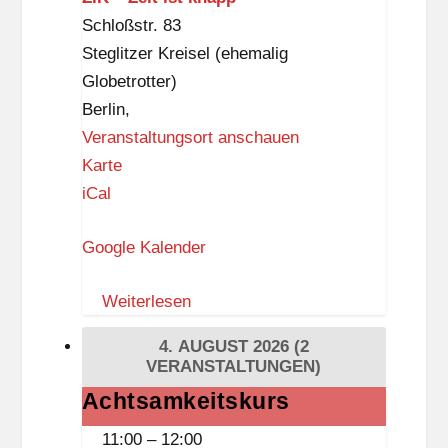
Schloßstr. 83
Steglitzer Kreisel (ehemalig
Globetrotter)
Berlin
,
Veranstaltungsort anschauen
Z
Karte
I
iCal
K
Google Kalender
–
Z
Weiterlesen
e
i
4. AUGUST 2026
(2
t
VERANSTALTUNGEN)
i
Achtsamkeitskurs
Achtsamkeitskurs
s
11:00
–
12:00
t