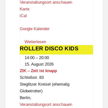
Veranstaltungsort anschauen
B
B
Karte
i
a
iCal
b
l
l
Google Kalender
i
i
-
o
Weiterlesen
K
t
ROLLER DISCO KIDS
ROLLER
i
h
DISCO
n
e
14:00
–
20:00
KIDS
o
15. August 2026
k
ZIK – Zeit ist knapp
(
Schloßstr. 83
D
Steglitzer Kreisel (ehemalig
a
Globetrotter)
s
Berlin
,
S
Veranstaltungsort anschauen
c