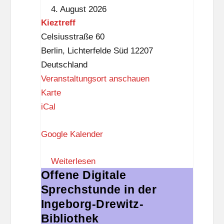
4. August 2026
k
Kieztreff
n
Celsiusstraße 60
a
Berlin
,
Lichterfelde Süd
12207
p
Deutschland
p
Veranstaltungsort anschauen
K
Karte
i
iCal
e
Google Kalender
z
t
Weiterlesen
r
Offene Digitale
Offene
e
Sprechstunde in der
Digitale
f
Sprechstunde
Ingeborg-Drewitz-
f
in
Bibliothek