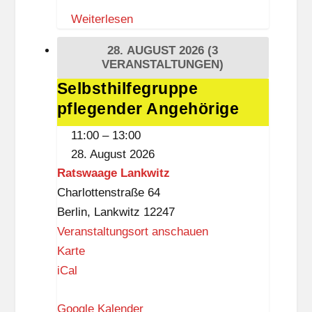
b
Weiterlesen
o
r
28. AUGUST 2026
(3
g
VERANSTALTUNGEN)
-
Selbsthilfegruppe
Selbsthilfegruppe
D
pflegender Angehörige
pflegender
r
Angehörige
11:00
–
13:00
e
28. August 2026
w
Ratswaage Lankwitz
i
Charlottenstraße 64
t
Berlin
,
Lankwitz
12247
z
Veranstaltungsort anschauen
-
R
Karte
B
a
iCal
i
t
b
Google Kalender
s