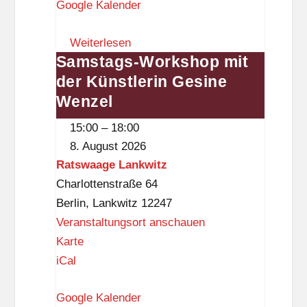
Google Kalender
–
O
Z
G
Weiterlesen
e
)
Samstags-Workshop mit
Samstags-
i
der Künstlerin Gesine
Workshop
t
mit
Wenzel
i
der
s
15:00
–
18:00
Künstlerin
t
8. August 2026
Gesine
k
Ratswaage Lankwitz
Wenzel
n
Charlottenstraße 64
a
Berlin
,
Lankwitz
12247
p
Veranstaltungsort anschauen
p
R
Karte
a
iCal
t
Google Kalender
s