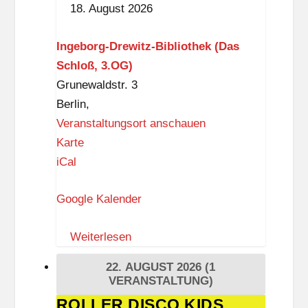
18. August 2026
Drewitz-
Bibliothek
Ingeborg-Drewitz-Bibliothek (Das
Schloß, 3.OG)
Grunewaldstr. 3
Berlin
,
Veranstaltungsort anschauen
I
Karte
n
iCal
g
Google Kalender
e
b
Weiterlesen
o
r
22. AUGUST 2026
(1
g
VERANSTALTUNG)
-
ROLLER DISCO KIDS
ROLLER