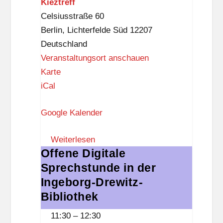
Kieztreff
Celsiusstraße 60
Berlin
,
Lichterfelde Süd
12207
Deutschland
Veranstaltungsort anschauen
K
Karte
i
iCal
e
Google Kalender
z
t
Weiterlesen
r
Offene Digitale
Offene
e
Sprechstunde in der
Digitale
f
Sprechstunde
Ingeborg-Drewitz-
f
in
Bibliothek
der
11:30
–
12:30
Ingeborg-