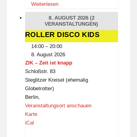
Weiterlesen
s
h
k
e
8. AUGUST 2026
(2
i
VERANSTALTUNGEN)
k
r
(
ROLLER DISCO KIDS
ROLLER
c
D
DISCO
14:00
–
20:00
h
a
KIDS
8. August 2026
e
s
ZIK – Zeit ist knapp
S
Schloßstr. 83
c
Steglitzer Kreisel (ehemalig
h
Globetrotter)
l
Berlin
,
o
Veranstaltungsort anschauen
ß
Z
Karte
,
I
iCal
3
K
.