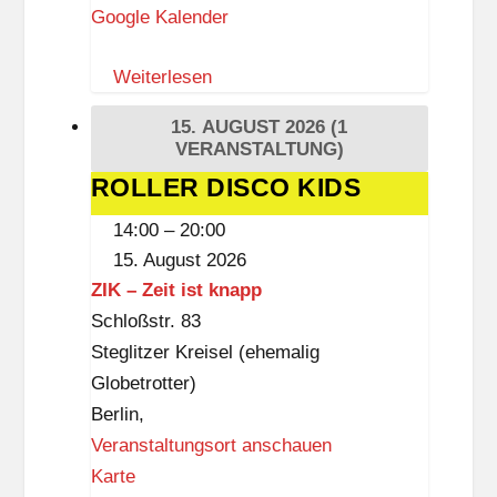
Google Kalender
e
b
Weiterlesen
o
r
15. AUGUST 2026
(1
g
VERANSTALTUNG)
-
ROLLER DISCO KIDS
ROLLER
D
DISCO
14:00
–
20:00
r
KIDS
15. August 2026
e
ZIK – Zeit ist knapp
w
Schloßstr. 83
i
Steglitzer Kreisel (ehemalig
t
Globetrotter)
z
Berlin
,
-
Veranstaltungsort anschauen
B
Z
Karte
i