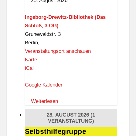
25. August 2026
Drewitz-
Bibliothek
Ingeborg-Drewitz-Bibliothek (Das
Schloß, 3.OG)
Grunewaldstr. 3
Berlin
,
Veranstaltungsort anschauen
I
Karte
n
iCal
g
Google Kalender
e
b
Weiterlesen
o
r
28. AUGUST 2026
(1
g
VERANSTALTUNG)
-
Selbsthilfegruppe
Selbsthilfegruppe
D