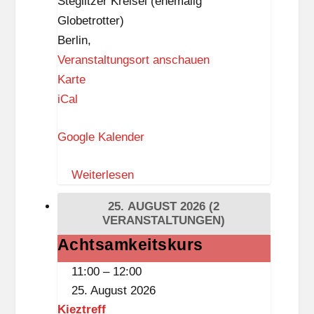
Steglitzer Kreisel (ehemalig
t
Globetrotter)
z
Berlin
,
-
Veranstaltungsort anschauen
B
Z
Karte
i
I
iCal
b
K
l
Google Kalender
–
i
Z
o
Weiterlesen
e
t
i
h
25. AUGUST 2026
(2
t
VERANSTALTUNGEN)
e
i
k
Achtsamkeitskurs
Achtsamkeitskurs
s
(
11:00
–
12:00
t
D
25. August 2026
k
a
Kieztreff