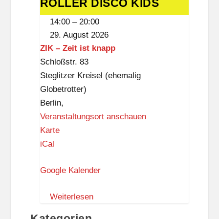
ROLLER DISCO KIDS
ROLLER
L
k
DISCO
14:00
–
20:00
a
(
KIDS
29. August 2026
n
D
ZIK – Zeit ist knapp
k
a
Schloßstr. 83
w
s
Steglitzer Kreisel (ehemalig
i
S
Globetrotter)
t
c
Berlin
,
z
h
Veranstaltungsort anschauen
l
Z
Karte
o
I
iCal
ß
K
,
Google Kalender
–
3
Z
.
Weiterlesen
e
O
i
Kategorien
G