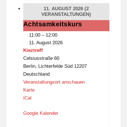
i
h
11. AUGUST 2026
(2
t
VERANSTALTUNGEN)
e
i
k
Achtsamkeitskurs
Achtsamkeitskurs
s
(
11:00
–
12:00
t
D
11. August 2026
k
a
Kieztreff
n
s
Celsiusstraße 60
a
S
Berlin
,
Lichterfelde Süd
12207
p
c
Deutschland
p
h
Veranstaltungsort anschauen
l
K
Karte
o
i
iCal
ß
e
,
Google Kalender
z
3
t
.