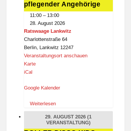
pflegender Angehörige
pflegender
r
Angehörige
11:00
–
13:00
e
28. August 2026
w
Ratswaage Lankwitz
i
Charlottenstraße 64
t
Berlin
,
Lankwitz
12247
z
Veranstaltungsort anschauen
-
R
Karte
B
a
iCal
i
t
b
Google Kalender
s
l
w
i
Weiterlesen
a
o
a
t
29. AUGUST 2026
(1
g
VERANSTALTUNG)
h
e
e