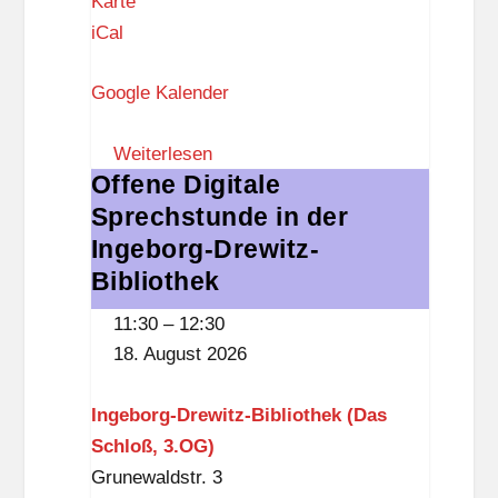
K
Karte
o
i
iCal
ß
e
,
Google Kalender
z
3
t
.
Weiterlesen
r
O
Offene Digitale
Offene
e
G
Sprechstunde in der
Digitale
f
)
Sprechstunde
Ingeborg-Drewitz-
f
in
Bibliothek
der
11:30
–
12:30
Ingeborg-
18. August 2026
Drewitz-
Bibliothek
Ingeborg-Drewitz-Bibliothek (Das
Schloß, 3.OG)
Grunewaldstr. 3