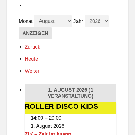
Monat
Jahr
Zurück
Heute
Weiter
1. AUGUST 2026
(1
VERANSTALTUNG)
ROLLER DISCO KIDS
ROLLER
DISCO
14:00
–
20:00
KIDS
1. August 2026
ZIK – Zeit ist knapp