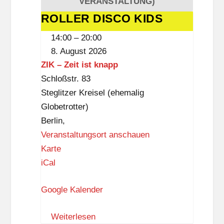
VERANSTALTUNG)
-
ROLLER DISCO KIDS
ROLLER
D
DISCO
14:00
–
20:00
r
KIDS
8. August 2026
e
ZIK – Zeit ist knapp
w
Schloßstr. 83
i
Steglitzer Kreisel (ehemalig
t
Globetrotter)
z
Berlin
,
-
Veranstaltungsort anschauen
B
Z
Karte
i
I
iCal
b
K
l
Google Kalender
–
i
Z
o
Weiterlesen
e
t