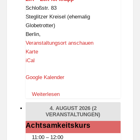
Schloßstr. 83
Steglitzer Kreisel (ehemalig
Globetrotter)
Berlin
,
Veranstaltungsort anschauen
Z
Karte
I
iCal
K
Google Kalender
–
Z
Weiterlesen
e
i
4. AUGUST 2026
(2
t
VERANSTALTUNGEN)
i
Achtsamkeitskurs
Achtsamkeitskurs
s
11:00
–
12:00
t