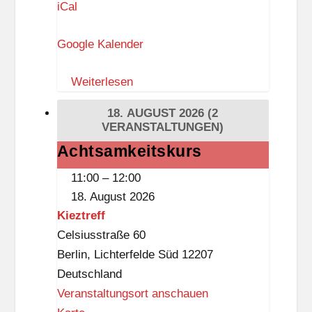
I
iCal
b
K
l
Google Kalender
–
i
Z
o
Weiterlesen
e
t
i
h
18. AUGUST 2026
(2
t
VERANSTALTUNGEN)
e
i
k
Achtsamkeitskurs
Achtsamkeitskurs
s
(
11:00
–
12:00
t
D
18. August 2026
k
a
Kieztreff
n
s
Celsiusstraße 60
a
S
Berlin
,
Lichterfelde Süd
12207
p
c
Deutschland
p
h
Veranstaltungsort anschauen
l