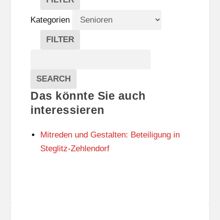
V
E
Kategorien
R
A
FILTER
N
K
Suche
S
A
T
T
Veranstaltungen
A
E
EVENTS
SEARCH
L
G
Das könnte Sie auch
T
O
U
R
interessieren
N
I
G
E
Mitreden und Gestalten: Beteiligung in
S
N
O
Steglitz-Zehlendorf
R
T
E