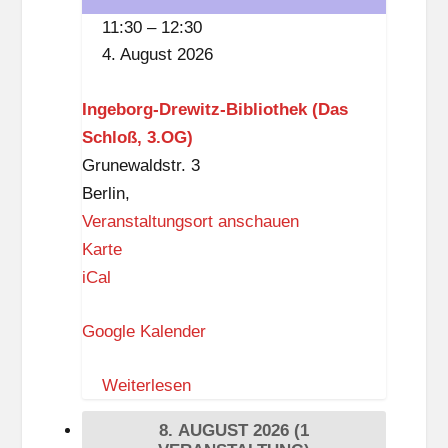
der
11:30
–
12:30
Ingeborg-
4. August 2026
Drewitz-
Bibliothek
Ingeborg-Drewitz-Bibliothek (Das
Schloß, 3.OG)
Grunewaldstr. 3
Berlin
,
Veranstaltungsort anschauen
I
Karte
n
iCal
g
Google Kalender
e
b
Weiterlesen
o
r
8. AUGUST 2026
(1
g