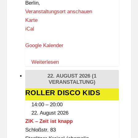
Berlin
,
Veranstaltungsort anschauen
I
Karte
n
iCal
g
Google Kalender
e
b
Weiterlesen
o
r
22. AUGUST 2026
(1
g
VERANSTALTUNG)
-
ROLLER DISCO KIDS
ROLLER
D
DISCO
14:00
–
20:00
r
KIDS
22. August 2026
e
ZIK – Zeit ist knapp
w
Schloßstr. 83
i