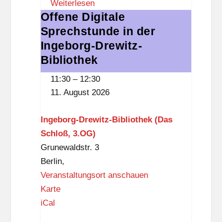
Weiterlesen
r
O
Offene Digitale
Offene
e
G
Sprechstunde in der
Digitale
f
)
Sprechstunde
Ingeborg-Drewitz-
f
in
Bibliothek
der
11:30
–
12:30
Ingeborg-
11. August 2026
Drewitz-
Bibliothek
Ingeborg-Drewitz-Bibliothek (Das
Schloß, 3.OG)
Grunewaldstr. 3
Berlin
,
Veranstaltungsort anschauen
I
Karte
n
iCal
g