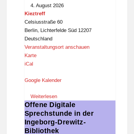
4. August 2026
k
Kieztreff
n
Celsiusstraße 60
a
Berlin
,
Lichterfelde Süd
12207
p
Deutschland
p
Veranstaltungsort anschauen
K
Karte
i
iCal
e
Google Kalender
z
t
Weiterlesen
r
Offene Digitale
Offene
e
Sprechstunde in der
Digitale
f
Sprechstunde
Ingeborg-Drewitz-
f
in
Bibliothek