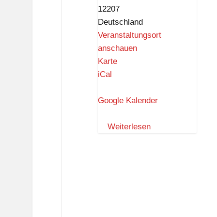
12207
Deutschland
Veranstaltungsort
anschauen
K
Karte
i
iCal
e
z
Google Kalender
t
r
Weiterlesen
e
f
f