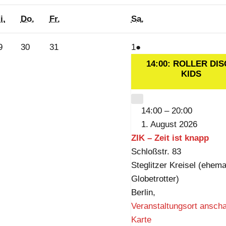
Mittwoch
Donnerstag
Freitag
Samstag
i.
Do.
Fr.
Sa.
29.
30.
31.
1.
(1
9
30
31
1
●
Juli
Juli
Juli
August
Veranstaltung)
14:00: ROLLER DI
2026
2026
2026
2026
KIDS
CLOSE
14:00
–
20:00
1. August 2026
ZIK – Zeit ist knapp
Schloßstr. 83
Steglitzer Kreisel (ehema
Globetrotter)
Berlin
,
Veranstaltungsort ansch
Z
Karte