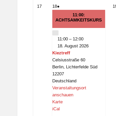
f
17.
18.
(1
17
18
●
1
f
August
August
Veranstaltung)
11:00:
2026
ACHTSAMKEITSKURS
2026
CLOSE
11:00
–
12:00
18. August 2026
Kieztreff
Celsiusstraße 60
Berlin
,
Lichterfelde Süd
12207
Deutschland
Veranstaltungsort
anschauen
K
Karte
i
iCal
e