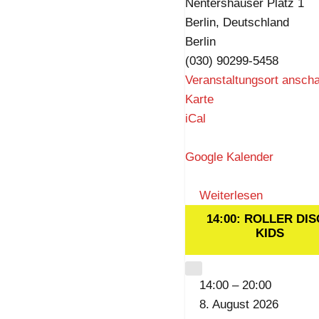
Nentershäuser Platz 1
Berlin
,
Deutschland
Berlin
(030) 90299-5458
Veranstaltungsort ansch
G
Karte
o
iCal
t
t
Google Kalender
f
r
Weiterlesen
i
14:00: ROLLER DI
e
KIDS
d
-
CLOSE
14:00
–
20:00
B
8. August 2026
e