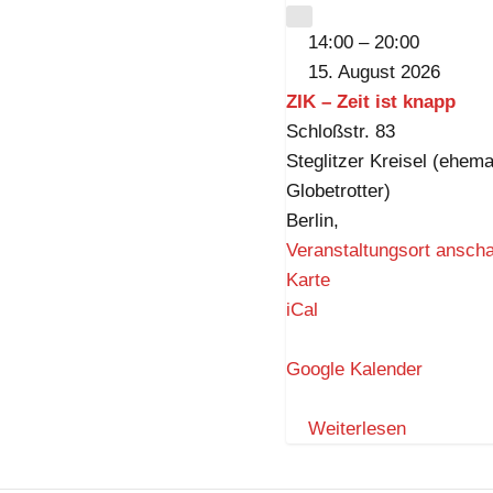
k
CLOSE
14:00
–
20:00
n
15. August 2026
a
ZIK – Zeit ist knapp
p
Schloßstr. 83
p
Steglitzer Kreisel (ehema
Globetrotter)
Berlin
,
Veranstaltungsort ansch
Z
Karte
I
iCal
K
–
Google Kalender
Z
e
Weiterlesen
i
t