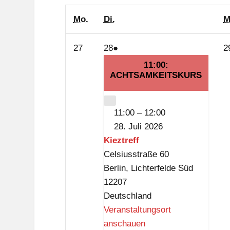
Montag
Dienstag
Mo.
Di.
M
27.
28.
(1
27
28
●
2
Juli
Juli
Veranstaltung)
11:00:
2026
ACHTSAMKEITSKURS
2026
CLOSE
11:00
–
12:00
28. Juli 2026
Kieztreff
Celsiusstraße 60
Berlin
,
Lichterfelde Süd
12207
Deutschland
Veranstaltungsort
anschauen