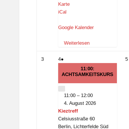
K
Karte
i
iCal
e
z
Google Kalender
t
r
Weiterlesen
e
f
3.
4.
(1
3
4
●
5
f
August
August
Veranstaltung)
11:00:
2026
2026
ACHTSAMKEITSKURS
CLOSE
11:00
–
12:00
4. August 2026
Kieztreff
Celsiusstraße 60
Berlin
,
Lichterfelde Süd