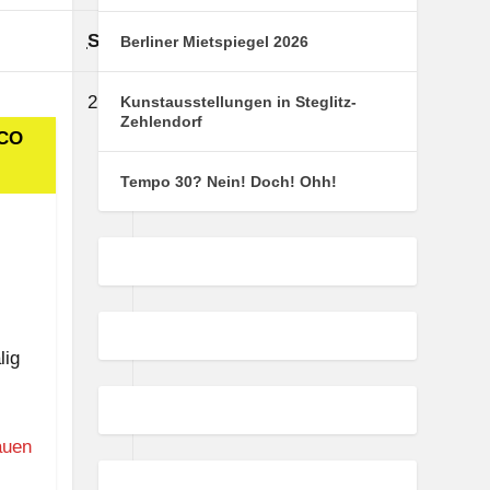
Sonntag
So.
Berliner Mietspiegel 2026
2.
2
Kunstausstellungen in Steglitz-
Zehlendorf
August
SCO
2026
Tempo 30? Nein! Doch! Ohh!
lig
auen