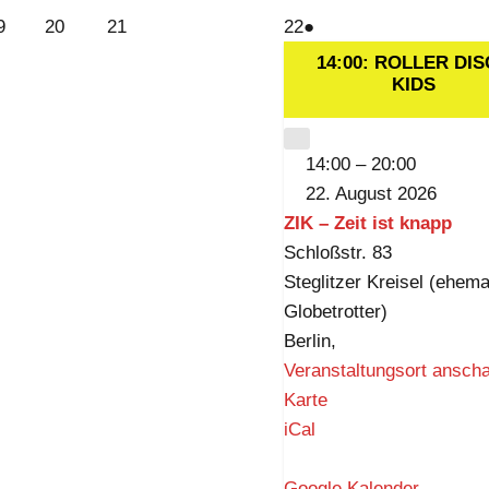
i
19.
20.
21.
22.
(1
9
20
21
22
●
s
August
August
August
August
Veranstaltung)
14:00: ROLLER DI
t
2026
2026
2026
2026
KIDS
k
n
CLOSE
14:00
–
20:00
a
22. August 2026
p
ZIK – Zeit ist knapp
p
Schloßstr. 83
Steglitzer Kreisel (ehema
Globetrotter)
Berlin
,
Veranstaltungsort ansch
Z
Karte
I
iCal
K
–
Google Kalender