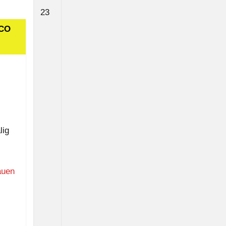
23.
23
August
SCO
2026
lig
auen