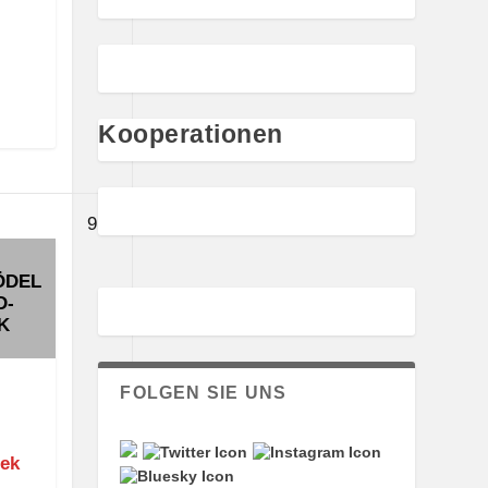
Kooperationen
9.
9
August
ÖDEL
2026
D-
K
FOLGEN SIE UNS
hek