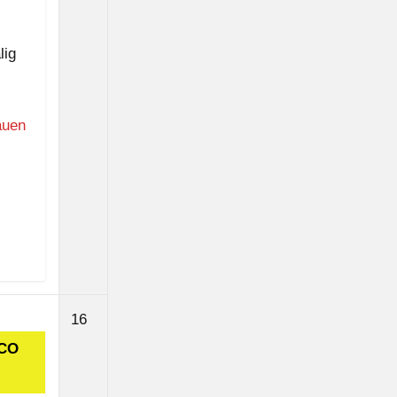
lig
auen
16.
16
August
SCO
2026