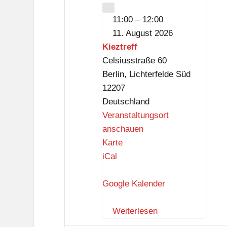
CLOSE
11:00
–
12:00
11. August 2026
Kieztreff
Celsiusstraße 60
Berlin
,
Lichterfelde Süd
12207
Deutschland
Veranstaltungsort
anschauen
K
Karte
i
iCal
e
z
Google Kalender
t
r
Weiterlesen
e